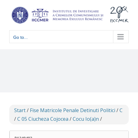
Skip
to
content
Go to...
Start
/
Fise Matricole Penale Detinuti Politici
/
C
/
C 05 Ciucheza Cojocea
/
Cocu Io(a)n
/