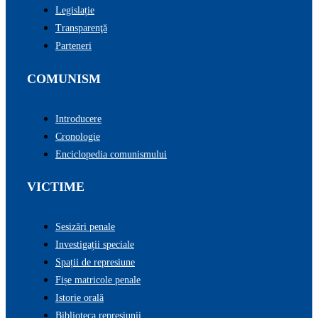
Legislație
Transparenţă
Parteneri
COMUNISM
Introducere
Cronologie
Enciclopedia comunismului
VICTIME
Sesizări penale
Investigații speciale
Spații de represiune
Fișe matricole penale
Istorie orală
Biblioteca represiunii