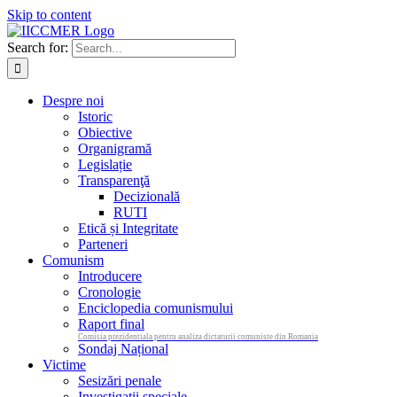
Skip to content
Search for:
Despre noi
Istoric
Obiective
Organigramă
Legislație
Transparenţă
Decizională
RUTI
Etică și Integritate
Parteneri
Comunism
Introducere
Cronologie
Enciclopedia comunismului
Raport final
Comisia prezidentiala pentru analiza dictaturii comuniste din Romania
Sondaj Național
Victime
Sesizări penale
Investigații speciale