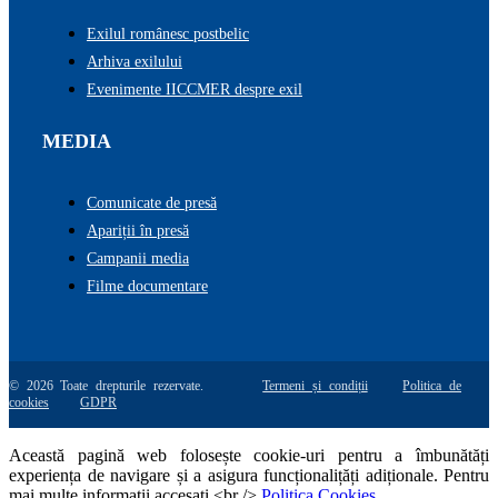
Exilul românesc postbelic
Arhiva exilului
Evenimente IICCMER despre exil
MEDIA
Comunicate de presă
Apariții în presă
Campanii media
Filme documentare
© 2026 Toate drepturile rezervate.
Termeni și condiții
Politica de
cookies
GDPR
Această pagină web folosește cookie-uri pentru a îmbunătăți
experiența de navigare și a asigura funcționalițăți adiționale. Pentru
mai multe informatii accesati <br />
Politica Cookies