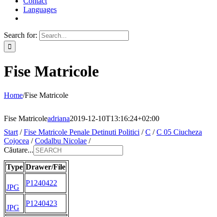
Contact
Languages
Search for:
Fise Matricole
Home
/
Fise Matricole
Fise Matricole
adriana
2019-12-10T13:16:24+02:00
Start
/
Fise Matricole Penale Detinuti Politici
/
C
/
C 05 Ciucheza
Cojocea
/
Codalbu Nicolae
/
Căutare...
Type
Drawer/File
P1240422
JPG
P1240423
JPG