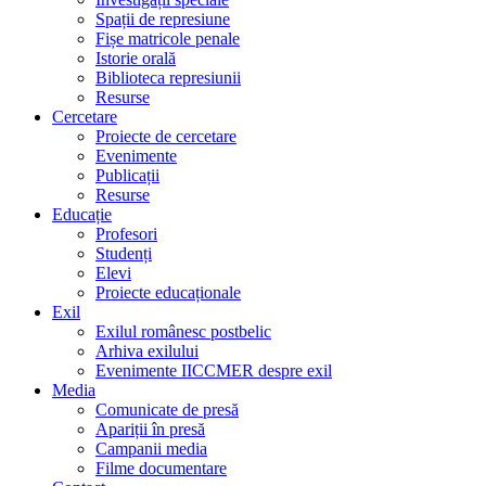
Spații de represiune
Fișe matricole penale
Istorie orală
Biblioteca represiunii
Resurse
Cercetare
Proiecte de cercetare
Evenimente
Publicații
Resurse
Educație
Profesori
Studenți
Elevi
Proiecte educaționale
Exil
Exilul românesc postbelic
Arhiva exilului
Evenimente IICCMER despre exil
Media
Comunicate de presă
Apariții în presă
Campanii media
Filme documentare