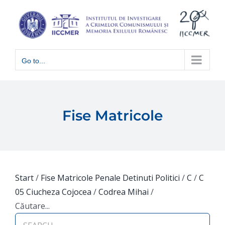
Skip
to
content
Go to...
Fise Matricole
Start
/
Fise Matricole Penale Detinuti Politici
/
C
/
C
05 Ciucheza Cojocea
/
Codrea Mihai
/
Căutare...