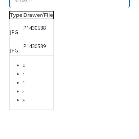
Type
Drawer/File
P1430588
JPG
P1430589
JPG
«
‹
1
›
»