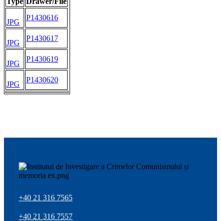
Type
Drawer/File
P1430616
JPG
P1430617
JPG
P1430619
JPG
P1430620
JPG
+40 21 316 7565
+40 21 316 7557