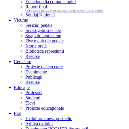
Enciclopedia comunismului
Raport final
Comisia prezidentiala pentru analiza dictaturii comuniste din Romania
Sondaj Național
Victime
Sesizări penale
Investigații speciale
Spații de represiune
Fișe matricole penale
Istorie orală
Biblioteca represiunii
Resurse
Cercetare
Proiecte de cercetare
Evenimente
Publicații
Resurse
Educație
Profesori
Studenți
Elevi
Proiecte educaționale
Exil
Exilul românesc postbelic
Arhiva exilului
Evenimente IICCMER despre exil