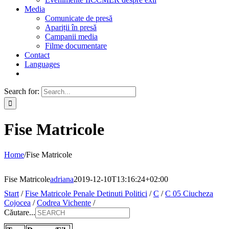
Media
Comunicate de presă
Apariții în presă
Campanii media
Filme documentare
Contact
Languages
Search for:
Fise Matricole
Home
/
Fise Matricole
Fise Matricole
adriana
2019-12-10T13:16:24+02:00
Start
/
Fise Matricole Penale Detinuti Politici
/
C
/
C 05 Ciucheza
Cojocea
/
Codrea Vichente
/
Căutare...