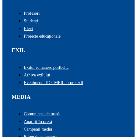
Profesori
Studenți
Elevi
Proiecte educaționale
EXIL
Exilul românesc postbelic
Arhiva exilului
Evenimente IICCMER despre exil
MEDIA
Comunicate de presă
Apariții în presă
Campanii media
Filme documentare