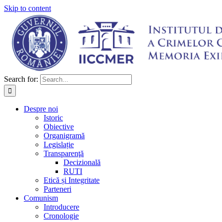
Skip to content
Search for:
Despre noi
Istoric
Obiective
Organigramă
Legislație
Transparenţă
Decizională
RUTI
Etică și Integritate
Parteneri
Comunism
Introducere
Cronologie