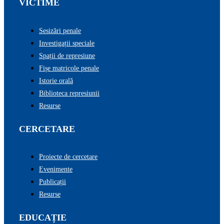
VICTIME
Sesizări penale
Investigații speciale
Spații de represiune
Fișe matricole penale
Istorie orală
Biblioteca represiunii
Resurse
CERCETARE
Proiecte de cercetare
Evenimente
Publicații
Resurse
EDUCAȚIE