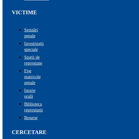
VICTIME
Sesizări
penale
Investigații
speciale
Spații de
represiune
Fișe
matricole
penale
Istorie
orală
Biblioteca
represiunii
Resurse
CERCETARE