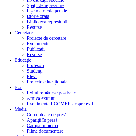
Spații de represiune
Fișe matricole penale
Istorie orală
Biblioteca represiunii
Resurse
Cercetare
Proiecte de cercetare
Evenimente
Publicații
Resurse
Educație
Profesori
Studenți
Elevi
Proiecte educaționale
Exil
Exilul românesc postbelic
Arhiva exilului
Evenimente IICCMER despre exil
Media
Comunicate de presă
Apariții în presă
Campanii media
Filme documentare