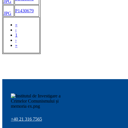
JPG
P1430679
JPG
«
‹
1
›
»
+40 21 316 7565