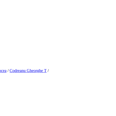
ocea
/
Codreanu Gheorghe T
/