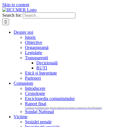
Skip to content
Search for:
Despre noi
Istoric
Obiective
Organigramă
Legislație
Transparenţă
Decizională
RUTI
Etică și Integritate
Parteneri
Comunism
Introducere
Cronologie
Enciclopedia comunismului
Raport final
Comisia prezidentiala pentru analiza dictaturii comuniste din Romania
Sondaj Național
Victime
Sesizări penale
Investigații speciale