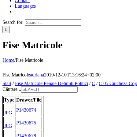
Contact
Languages
Search for:
Fise Matricole
Home
/
Fise Matricole
Fise Matricole
adriana
2019-12-10T13:16:24+02:00
Start
/
Fise Matricole Penale Detinuti Politici
/
C
/
C 05 Ciucheza Coj
Căutare...
Type
Drawer/File
P1430674
JPG
P1430675
JPG
P1430678