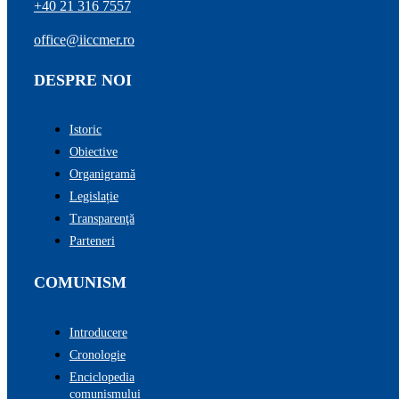
+40 21 316 7557
office@iiccmer.ro
DESPRE NOI
Istoric
Obiective
Organigramă
Legislație
Transparenţă
Parteneri
COMUNISM
Introducere
Cronologie
Enciclopedia
comunismului