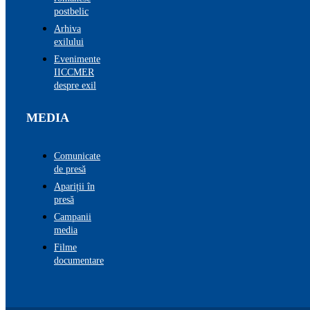
postbelic
Arhiva
exilului
Evenimente
IICCMER
despre exil
MEDIA
Comunicate
de presă
Apariții în
presă
Campanii
media
Filme
documentare