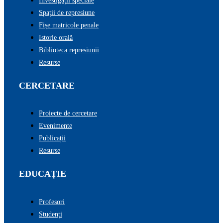
Investigații speciale
Spații de represiune
Fișe matricole penale
Istorie orală
Biblioteca represiunii
Resurse
CERCETARE
Proiecte de cercetare
Evenimente
Publicații
Resurse
EDUCAȚIE
Profesori
Studenți