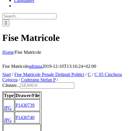
Languages
Search
for:
Fise Matricole
Home
/
Fise Matricole
Fise Matricole
adriana
2019-12-10T13:16:24+02:00
Start
/
Fise Matricole Penale Detinuti Politici
/
C
/
C 05 Ciucheza
Cojocea
/
Codreanu Stefan P
/
Căutare...
Type
Drawer/File
P1430739
JPG
P1430740
JPG