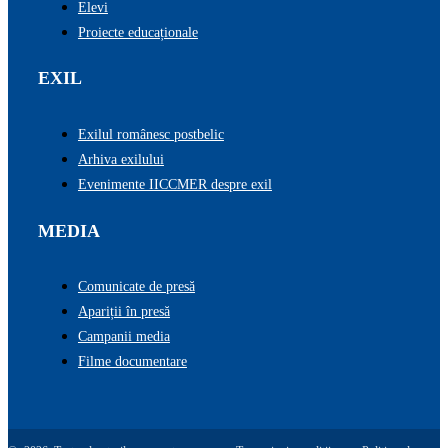
Elevi
Proiecte educaționale
EXIL
Exilul românesc postbelic
Arhiva exilului
Evenimente IICCMER despre exil
MEDIA
Comunicate de presă
Apariții în presă
Campanii media
Filme documentare