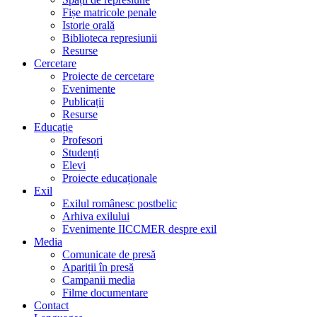
Fișe matricole penale
Istorie orală
Biblioteca represiunii
Resurse
Cercetare
Proiecte de cercetare
Evenimente
Publicații
Resurse
Educație
Profesori
Studenți
Elevi
Proiecte educaționale
Exil
Exilul românesc postbelic
Arhiva exilului
Evenimente IICCMER despre exil
Media
Comunicate de presă
Apariții în presă
Campanii media
Filme documentare
Contact