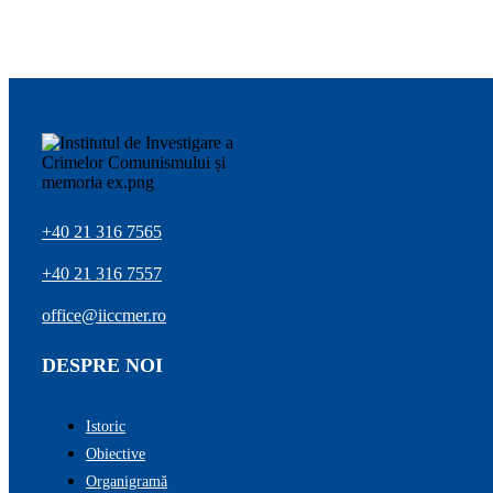
+40 21 316 7565
+40 21 316 7557
office@iiccmer.ro
DESPRE NOI
Istoric
Obiective
Organigramă