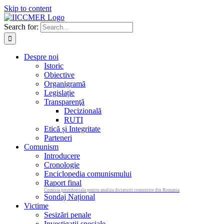
Skip to content
Search for:
Despre noi
Istoric
Obiective
Organigramă
Legislație
Transparenţă
Decizională
RUTI
Etică și Integritate
Parteneri
Comunism
Introducere
Cronologie
Enciclopedia comunismului
Raport final
Comisia prezidentiala pentru analiza dictaturii comuniste din Romania
Sondaj Național
Victime
Sesizări penale
Investigații speciale