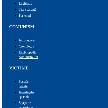
Legislație
Transparenţă
Parteneri
COMUNISM
Introducere
Cronologie
Enciclopedia
comunismului
VICTIME
Sesizări
penale
Investigații
speciale
Spații de
represiune