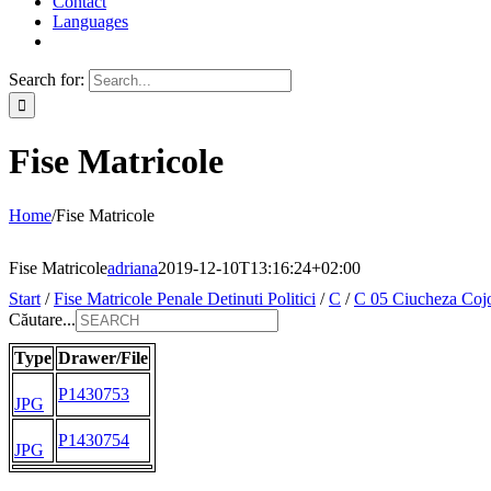
Contact
Languages
Search for:
Fise Matricole
Home
/
Fise Matricole
Fise Matricole
adriana
2019-12-10T13:16:24+02:00
Start
/
Fise Matricole Penale Detinuti Politici
/
C
/
C 05 Ciucheza Coj
Căutare...
Type
Drawer/File
P1430753
JPG
P1430754
JPG