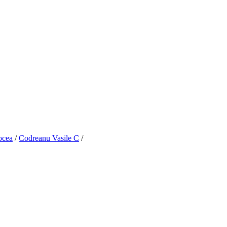
ocea
/
Codreanu Vasile C
/