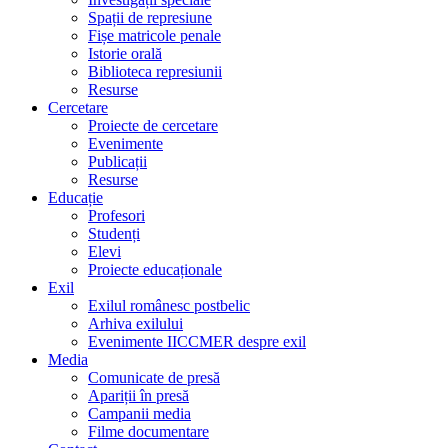
Spații de represiune
Fișe matricole penale
Istorie orală
Biblioteca represiunii
Resurse
Cercetare
Proiecte de cercetare
Evenimente
Publicații
Resurse
Educație
Profesori
Studenți
Elevi
Proiecte educaționale
Exil
Exilul românesc postbelic
Arhiva exilului
Evenimente IICCMER despre exil
Media
Comunicate de presă
Apariții în presă
Campanii media
Filme documentare