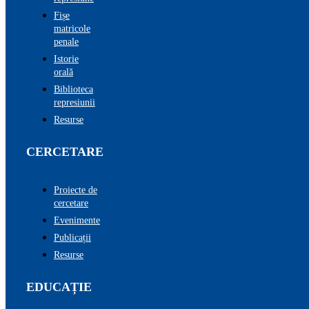
Fișe
matricole
penale
Istorie
orală
Biblioteca
represiunii
Resurse
CERCETARE
Proiecte de
cercetare
Evenimente
Publicații
Resurse
EDUCAȚIE