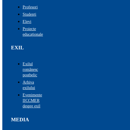
Profesori
Studenți
Elevi
Proiecte
educaționale
EXIL
Exilul
românesc
postbelic
Arhiva
exilului
Evenimente
IICCMER
despre exil
MEDIA