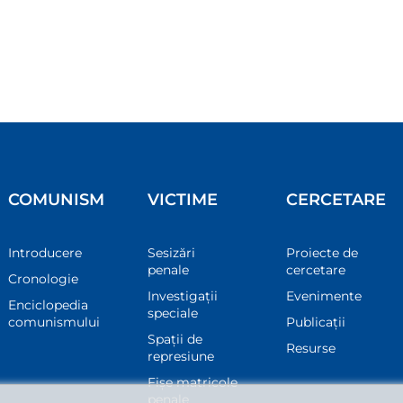
COMUNISM
VICTIME
CERCETARE
Introducere
Sesizări
Proiecte de
penale
cercetare
Cronologie
Investigații
Evenimente
Enciclopedia
speciale
comunismului
Publicații
Spații de
Resurse
represiune
Fișe matricole
penale