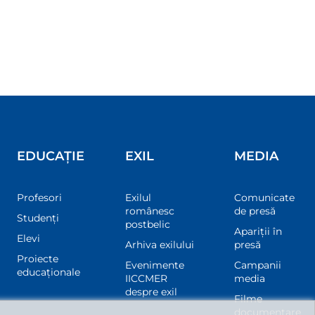
EDUCAȚIE
EXIL
MEDIA
Profesori
Exilul
Comunicate
românesc
de presă
Studenți
postbelic
Apariții în
Elevi
Arhiva exilului
presă
Proiecte
Evenimente
Campanii
educaționale
IICCMER
media
despre exil
Filme
documentare