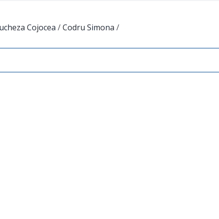
iucheza Cojocea
/
Codru Simona
/