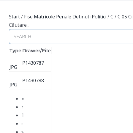
Start
/
Fise Matricole Penale Detinuti Politici
/
C
/
C 05 C
Căutare...
Type
Drawer/File
P1430787
JPG
P1430788
JPG
«
‹
1
›
»