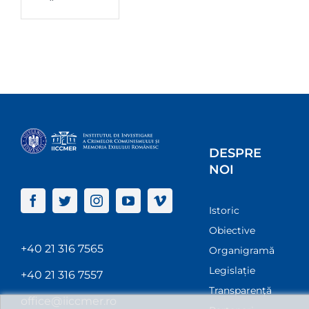
DESPRE
NOI
Istoric
Obiective
+40 21 316 7565
Organigramă
Legislație
+40 21 316 7557
Transparenţă
office@iiccmer.ro