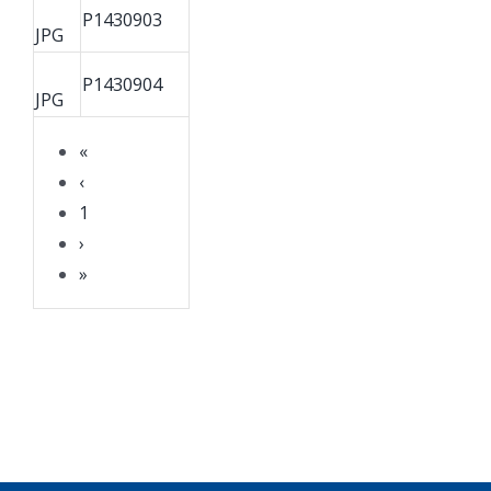
P1430903
JPG
P1430904
JPG
«
‹
1
›
»