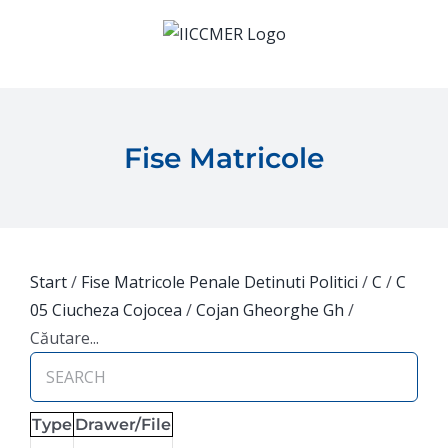
Skip
to
content
Fise Matricole
Start
/
Fise Matricole Penale Detinuti Politici
/
C
/
C
05 Ciucheza Cojocea
/
Cojan Gheorghe Gh
/
Căutare...
Type
Drawer/File