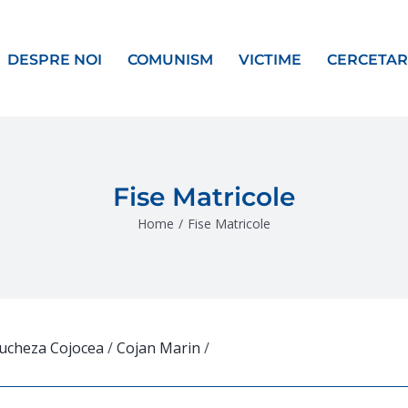
DESPRE NOI
COMUNISM
VICTIME
CERCETAR
Fise Matricole
Home
/
Fise Matricole
iucheza Cojocea
/
Cojan Marin
/