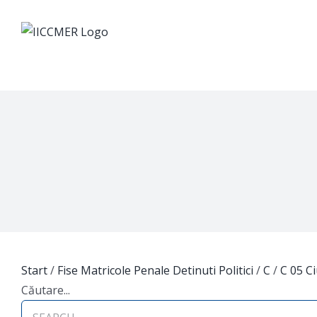
Skip
to
content
Start
/
Fise Matricole Penale Detinuti Politici
/
C
/
C 05 C
Căutare...