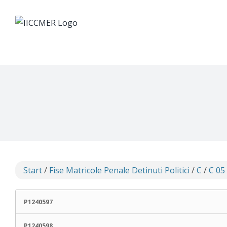
Skip
to
content
Start
/
Fise Matricole Penale Detinuti Politici
/
C
/
C 05
P1240597
P1240598