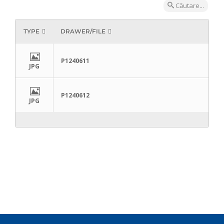
Căutare...
TYPE
DRAWER/FILE
P1240611
JPG
P1240612
JPG