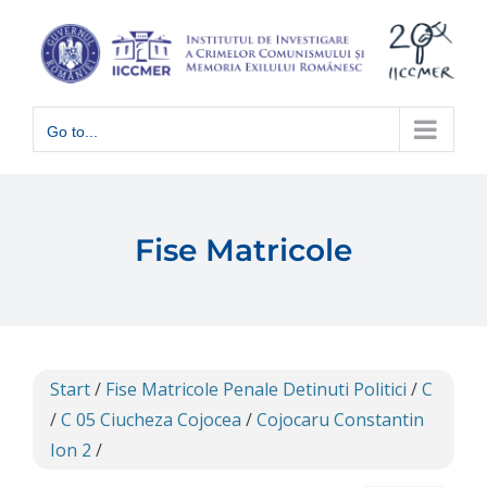
Skip
to
content
Go to...
Fise Matricole
Start
/
Fise Matricole Penale Detinuti Politici
/
C
/
C 05 Ciucheza Cojocea
/
Cojocaru Constantin
Ion 2
/