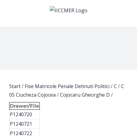
Skip
to
content
Start
/
Fise Matricole Penale Detinuti Politici
/
C
/
C
05 Ciucheza Cojocea
/
Cojocaru Gheorghe D
/
Drawer/File
P1240720
P1240721
P1240722