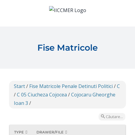
Skip
to
content
Fise Matricole
Start
/
Fise Matricole Penale Detinuti Politici
/
C
/
C 05 Ciucheza Cojocea
/
Cojocaru Gheorghe
Ioan 3
/
Căutare...
TYPE
DRAWER/FILE