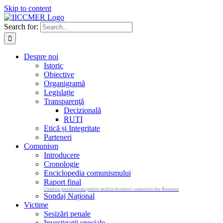
Skip to content
Search for:
Despre noi
Istoric
Obiective
Organigramă
Legislație
Transparenţă
Decizională
RUTI
Etică și Integritate
Parteneri
Comunism
Introducere
Cronologie
Enciclopedia comunismului
Raport final
Comisia prezidentiala pentru analiza dictaturii comuniste din Romania
Sondaj Național
Victime
Sesizări penale
Investigații speciale