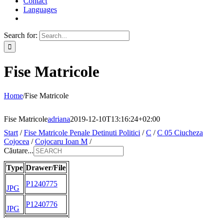
Contact
Languages
Search for:
Fise Matricole
Home
/
Fise Matricole
Fise Matricole
adriana
2019-12-10T13:16:24+02:00
Start
/
Fise Matricole Penale Detinuti Politici
/
C
/
C 05 Ciucheza
Cojocea
/
Cojocaru Ioan M
/
Căutare...
Type
Drawer/File
P1240775
JPG
P1240776
JPG