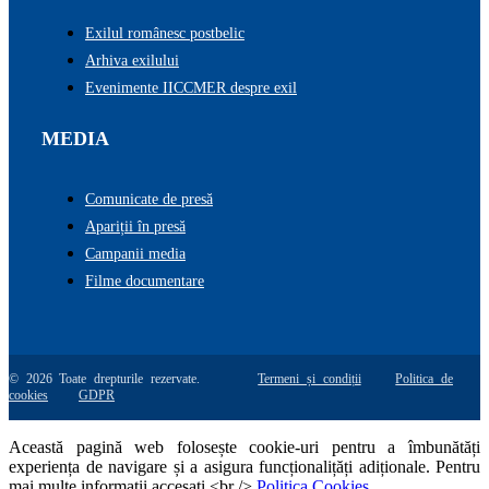
Exilul românesc postbelic
Arhiva exilului
Evenimente IICCMER despre exil
MEDIA
Comunicate de presă
Apariții în presă
Campanii media
Filme documentare
© 2026 Toate drepturile rezervate.
Termeni și condiții
Politica de
cookies
GDPR
Această pagină web folosește cookie-uri pentru a îmbunătăți
experiența de navigare și a asigura funcționalițăți adiționale. Pentru
mai multe informatii accesati <br />
Politica Cookies