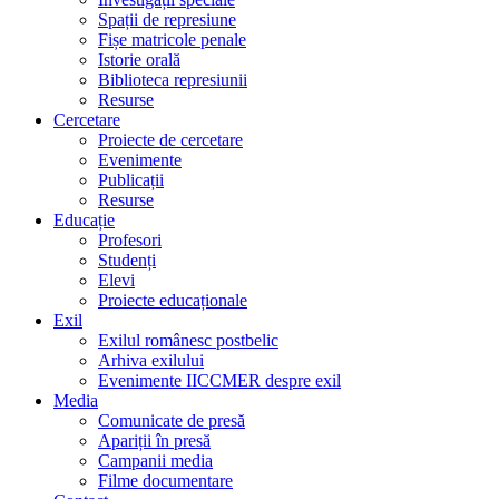
Spații de represiune
Fișe matricole penale
Istorie orală
Biblioteca represiunii
Resurse
Cercetare
Proiecte de cercetare
Evenimente
Publicații
Resurse
Educație
Profesori
Studenți
Elevi
Proiecte educaționale
Exil
Exilul românesc postbelic
Arhiva exilului
Evenimente IICCMER despre exil
Media
Comunicate de presă
Apariții în presă
Campanii media
Filme documentare