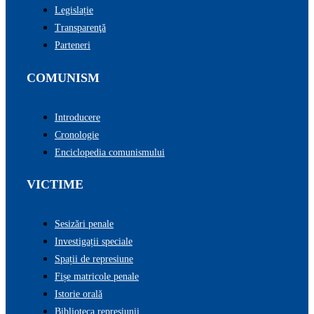
Legislație
Transparenţă
Parteneri
COMUNISM
Introducere
Cronologie
Enciclopedia comunismului
VICTIME
Sesizări penale
Investigații speciale
Spații de represiune
Fișe matricole penale
Istorie orală
Biblioteca represiunii