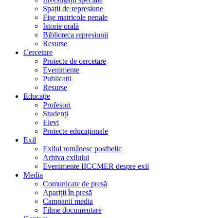
Spații de represiune
Fișe matricole penale
Istorie orală
Biblioteca represiunii
Resurse
Cercetare
Proiecte de cercetare
Evenimente
Publicații
Resurse
Educație
Profesori
Studenți
Elevi
Proiecte educaționale
Exil
Exilul românesc postbelic
Arhiva exilului
Evenimente IICCMER despre exil
Media
Comunicate de presă
Apariții în presă
Campanii media
Filme documentare