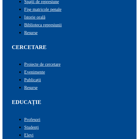
Spații de represiune
Fișe matricole penale
Istorie orală
Biblioteca represiunii
Resurse
CERCETARE
Proiecte de cercetare
Evenimente
Publicații
Resurse
EDUCAȚIE
Profesori
Studenți
Elevi