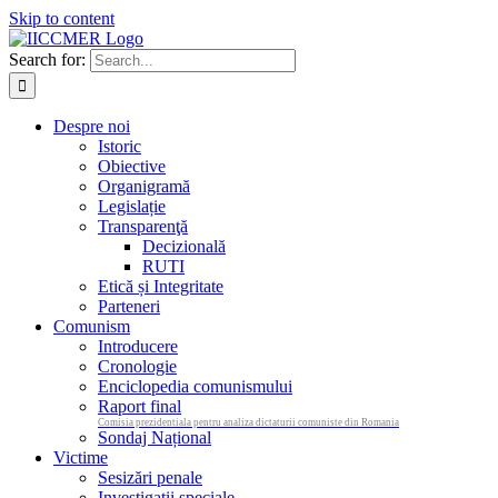
Skip to content
Search for:
Despre noi
Istoric
Obiective
Organigramă
Legislație
Transparenţă
Decizională
RUTI
Etică și Integritate
Parteneri
Comunism
Introducere
Cronologie
Enciclopedia comunismului
Raport final
Comisia prezidentiala pentru analiza dictaturii comuniste din Romania
Sondaj Național
Victime
Sesizări penale
Investigații speciale