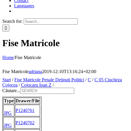
Contact
Languages
Search for:
Fise Matricole
Home
/
Fise Matricole
Fise Matricole
adriana
2019-12-10T13:16:24+02:00
Start
/
Fise Matricole Penale Detinuti Politici
/
C
/
C 05 Ciucheza
Cojocea
/
Cojocaru Ioan Z
/
Căutare...
Type
Drawer/File
P1240761
JPG
P1240762
JPG