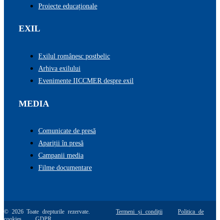
Proiecte educaționale
EXIL
Exilul românesc postbelic
Arhiva exilului
Evenimente IICCMER despre exil
MEDIA
Comunicate de presă
Apariții în presă
Campanii media
Filme documentare
© 2026 Toate drepturile rezervate.
Termeni și condiții
Politica de
cookies
GDPR