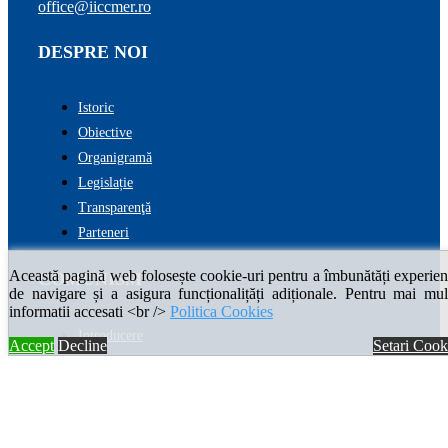
office@iiccmer.ro
DESPRE NOI
Istoric
Obiective
Organigramă
Legislație
Transparenţă
Parteneri
Această pagină web folosește cookie-uri pentru a îmbunătăți experien
COMUNISM
de navigare și a asigura funcționalițăți adiționale. Pentru mai mul
informatii accesati <br />
Politica Cookies
Introducere
Accept
Decline
Setari Cook
Cronologie
Enciclopedia comunismului
VICTIME