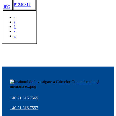
P1240817
JPG
«
‹
1
›
»
+40 21 316 7565
+40 21 316 7557