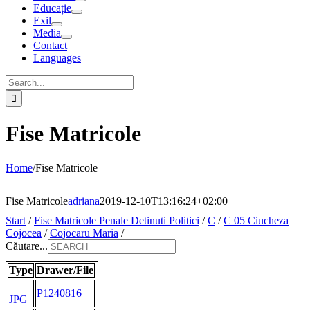
Educație
Exil
Media
Contact
Languages
Search
for:
Fise Matricole
Home
/
Fise Matricole
Fise Matricole
adriana
2019-12-10T13:16:24+02:00
Start
/
Fise Matricole Penale Detinuti Politici
/
C
/
C 05 Ciucheza
Cojocea
/
Cojocaru Maria
/
Căutare...
Type
Drawer/File
P1240816
JPG