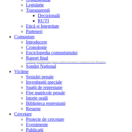
Legislație
Transparenţă
Decizională
RUTI
Etică și Integritate
Parteneri
Comunism
Introducere
Cronologie
Enciclopedia comunismului
Raport final
Comisia prezidentiala pentru analiza dictaturii comuniste din Romania
Sondaj Național
Victime
Sesizări penale
Investigații speciale
Spații de represiune
Fișe matricole penale
Istorie orală
Biblioteca represiunii
Resurse
Cercetare
Proiecte de cercetare
Evenimente
Publicații