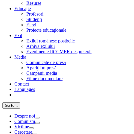
Resurse
Educație
Profesori
Studenți
Elevi
Proiecte educaționale
Exil
Exilul românesc postbelic
Arhiva exilului
Evenimente IICCMER despre exil
Media
Comunicate de presă
Apariții în presă
Campanii media
Filme documentare
Contact
Languages
Go to...
Despre noi
Comunism
Victime
Cercetare