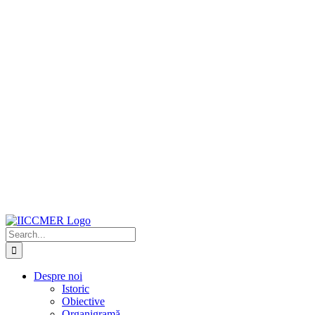
Search
for:
Despre noi
Istoric
Obiective
Organigramă