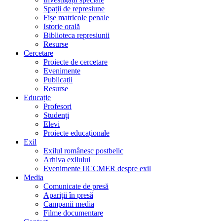
Spații de represiune
Fișe matricole penale
Istorie orală
Biblioteca represiunii
Resurse
Cercetare
Proiecte de cercetare
Evenimente
Publicații
Resurse
Educație
Profesori
Studenți
Elevi
Proiecte educaționale
Exil
Exilul românesc postbelic
Arhiva exilului
Evenimente IICCMER despre exil
Media
Comunicate de presă
Apariții în presă
Campanii media
Filme documentare