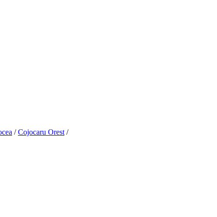
ocea
/
Cojocaru Orest
/