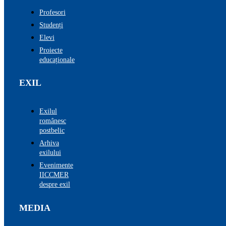
Profesori
Studenți
Elevi
Proiecte
educaționale
EXIL
Exilul
românesc
postbelic
Arhiva
exilului
Evenimente
IICCMER
despre exil
MEDIA