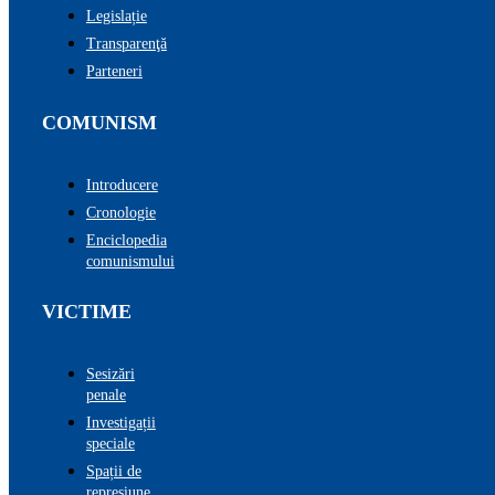
Legislație
Transparenţă
Parteneri
COMUNISM
Introducere
Cronologie
Enciclopedia
comunismului
VICTIME
Sesizări
penale
Investigații
speciale
Spații de
represiune