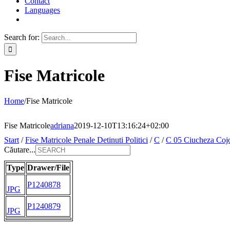
Contact
Languages
Search for:
Fise Matricole
Home
/
Fise Matricole
Fise Matricole
adriana
2019-12-10T13:16:24+02:00
Start
/
Fise Matricole Penale Detinuti Politici
/
C
/
C 05 Ciucheza Coj
Căutare...
Type
Drawer/File
P1240878
JPG
P1240879
JPG