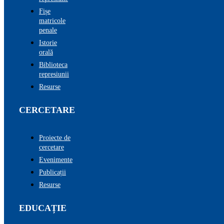
Fișe
matricole
penale
Istorie
orală
Biblioteca
represiunii
Resurse
CERCETARE
Proiecte de
cercetare
Evenimente
Publicații
Resurse
EDUCAȚIE