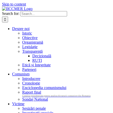
Skip to content
Search for:
Despre noi
Istoric
Obiective
Organigramă
Legislație
Transparenţă
Decizională
RUTI
Etică și Integritate
Parteneri
Comunism
Introducere
Cronologie
Enciclopedia comunismului
Raport final
Comisia prezidentiala pentru analiza dictaturii comuniste din Romania
Sondaj Național
Victime
Sesizări penale
Investigații speciale