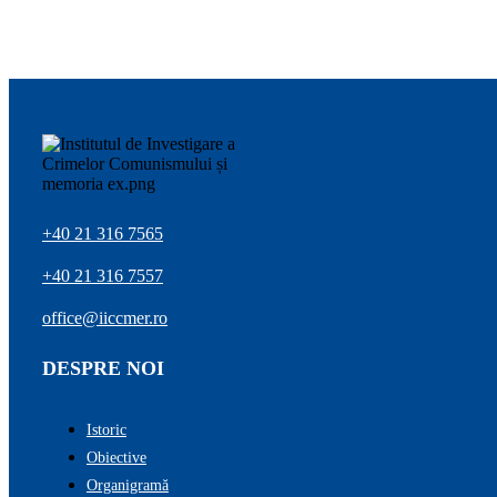
+40 21 316 7565
+40 21 316 7557
office@iiccmer.ro
DESPRE NOI
Istoric
Obiective
Organigramă