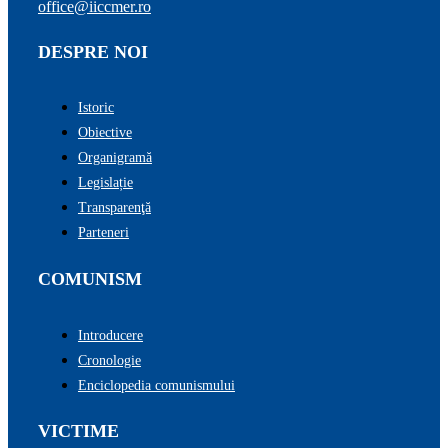
office@iiccmer.ro
DESPRE NOI
Istoric
Obiective
Organigramă
Legislație
Transparenţă
Parteneri
COMUNISM
Introducere
Cronologie
Enciclopedia comunismului
VICTIME