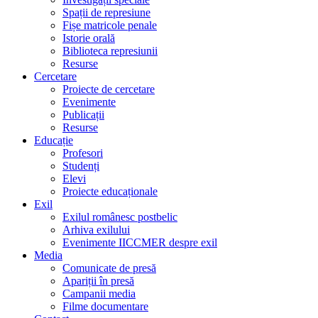
Spații de represiune
Fișe matricole penale
Istorie orală
Biblioteca represiunii
Resurse
Cercetare
Proiecte de cercetare
Evenimente
Publicații
Resurse
Educație
Profesori
Studenți
Elevi
Proiecte educaționale
Exil
Exilul românesc postbelic
Arhiva exilului
Evenimente IICCMER despre exil
Media
Comunicate de presă
Apariții în presă
Campanii media
Filme documentare