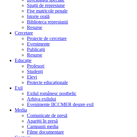
Spații de represiune
Fișe matricole penale
Istorie orală
Biblioteca represiunii
Resurse
Cercetare
Proiecte de cercetare
Evenimente
Publicații
Resurse
Educație
Profesori
Studenți
Elevi
Proiecte educaționale
Exil
Exilul românesc postbelic
Arhiva exilului
Evenimente IICCMER despre exil
Media
Comunicate de presă
Apariții în presă
Campanii media
Filme documentare