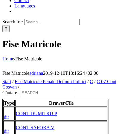
Contact
Languages
Search for:
Fise Matricole
Home
/
Fise Matricole
Fise Matricole
adriana
2019-12-10T13:16:24+02:00
Start
/
Fise Matricole Penale Detinuti Politici
/
C
/
C 07 Cont
Cosvan
/
Căutare...
Type
Drawer/File
CONT DUMITRU P
dir
CONT SAFORA V
dir