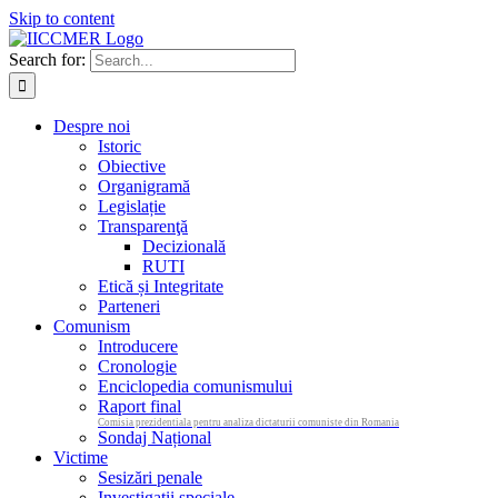
Skip to content
Search for:
Despre noi
Istoric
Obiective
Organigramă
Legislație
Transparenţă
Decizională
RUTI
Etică și Integritate
Parteneri
Comunism
Introducere
Cronologie
Enciclopedia comunismului
Raport final
Comisia prezidentiala pentru analiza dictaturii comuniste din Romania
Sondaj Național
Victime
Sesizări penale
Investigații speciale