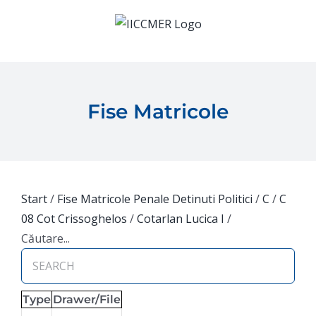
Skip
to
content
Fise Matricole
Start
/
Fise Matricole Penale Detinuti Politici
/
C
/
C
08 Cot Crissoghelos
/
Cotarlan Lucica I
/
Căutare...
Type
Drawer/File