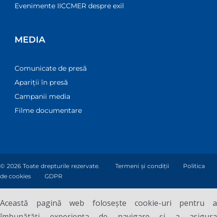
Evenimente IICCMER despre exil
MEDIA
Comunicate de presă
Apariții în presă
Campanii media
Filme documentare
© 2026 Toate drepturile rezervate.
Termeni și condiții
Politica
de cookies
GDPR
Această pagină web folosește cookie-uri pentru a
îmbunătăți experiența de navigare și a asigura