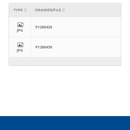
TYPE
DRAWER/FILE
P1260429
JPG
P1260430
JPG