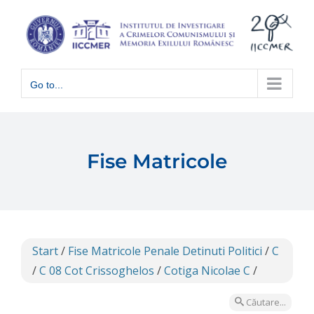
Skip
to
content
Go to...
Fise Matricole
Start
/
Fise Matricole Penale Detinuti Politici
/
C
/
C 08 Cot Crissoghelos
/
Cotiga Nicolae C
/
Căutare...