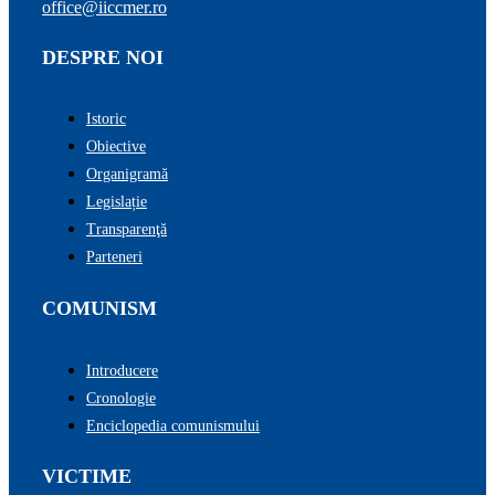
office@iiccmer.ro
DESPRE NOI
Istoric
Obiective
Organigramă
Legislație
Transparenţă
Parteneri
COMUNISM
Introducere
Cronologie
Enciclopedia comunismului
VICTIME