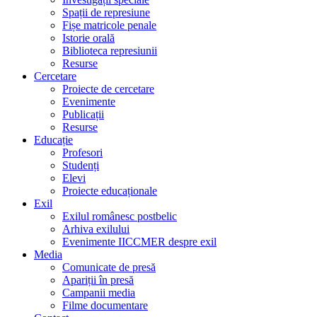
Spații de represiune
Fișe matricole penale
Istorie orală
Biblioteca represiunii
Resurse
Cercetare
Proiecte de cercetare
Evenimente
Publicații
Resurse
Educație
Profesori
Studenți
Elevi
Proiecte educaționale
Exil
Exilul românesc postbelic
Arhiva exilului
Evenimente IICCMER despre exil
Media
Comunicate de presă
Apariții în presă
Campanii media
Filme documentare