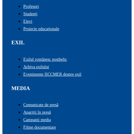
Profesori
Studenți
Elevi
Proiecte educaționale
EXIL
Exilul românesc postbelic
Arhiva exilului
Evenimente IICCMER despre exil
MEDIA
Comunicate de presă
Apariții în presă
Campanii media
Filme documentare