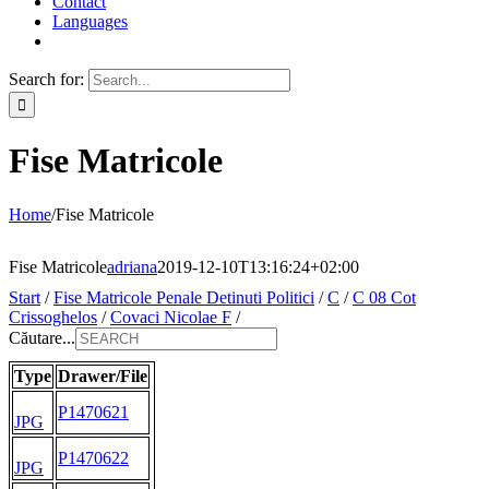
Contact
Languages
Search for:
Fise Matricole
Home
/
Fise Matricole
Fise Matricole
adriana
2019-12-10T13:16:24+02:00
Start
/
Fise Matricole Penale Detinuti Politici
/
C
/
C 08 Cot
Crissoghelos
/
Covaci Nicolae F
/
Căutare...
Type
Drawer/File
P1470621
JPG
P1470622
JPG