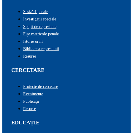
Sesizări penale
Investigații speciale
Spații de represiune
Fișe matricole penale
Istorie orală
Biblioteca represiunii
Resurse
CERCETARE
Proiecte de cercetare
Evenimente
Publicații
Resurse
EDUCAȚIE