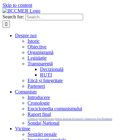
Skip to content
Search for:
Despre noi
Istoric
Obiective
Organigramă
Legislație
Transparenţă
Decizională
RUTI
Etică și Integritate
Parteneri
Comunism
Introducere
Cronologie
Enciclopedia comunismului
Raport final
Comisia prezidentiala pentru analiza dictaturii comuniste din Romania
Sondaj Național
Victime
Sesizări penale
Investigații speciale