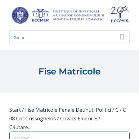
Skip
to
content
Go to...
Fise Matricole
Start
/
Fise Matricole Penale Detinuti Politici
/
C
/
C
08 Cot Crissoghelos
/
Covacs Emeric E
/
Căutare...