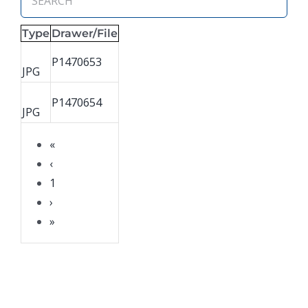
Type
Drawer/File
P1470653
JPG
P1470654
JPG
«
‹
1
›
»