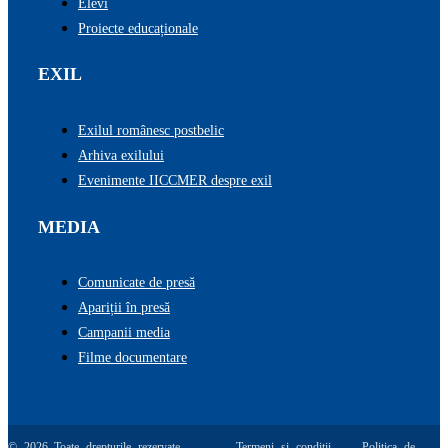
Elevi
Proiecte educaționale
EXIL
Exilul românesc postbelic
Arhiva exilului
Evenimente IICCMER despre exil
MEDIA
Comunicate de presă
Apariții în presă
Campanii media
Filme documentare
© 2026 Toate drepturile rezervate.
Termeni și condiții
Politica de