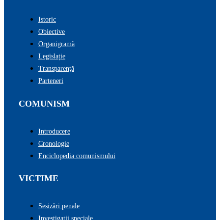
Istoric
Obiective
Organigramă
Legislație
Transparenţă
Parteneri
COMUNISM
Introducere
Cronologie
Enciclopedia comunismului
VICTIME
Sesizări penale
Investigații speciale