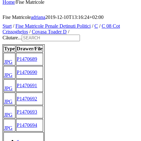
Home
/
Fise Matricole
Fise Matricole
adriana
2019-12-10T13:16:24+02:00
Start
/
Fise Matricole Penale Detinuti Politici
/
C
/
C 08 Cot
Crissoghelos
/
Covasa Toader D
/
Căutare...
Type
Drawer/File
P1470689
JPG
P1470690
JPG
P1470691
JPG
P1470692
JPG
P1470693
JPG
P1470694
JPG
«