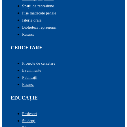
Spații de represiune
Fișe matricole penale
Istorie orală
Biblioteca represiunii
Resurse
CERCETARE
Proiecte de cercetare
Evenimente
Publicații
Resurse
EDUCAȚIE
Profesori
Studenți