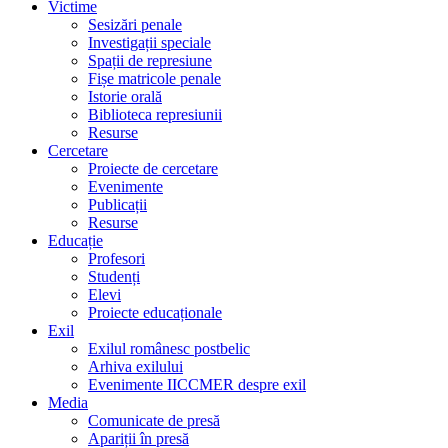
Victime
Sesizări penale
Investigații speciale
Spații de represiune
Fișe matricole penale
Istorie orală
Biblioteca represiunii
Resurse
Cercetare
Proiecte de cercetare
Evenimente
Publicații
Resurse
Educație
Profesori
Studenți
Elevi
Proiecte educaționale
Exil
Exilul românesc postbelic
Arhiva exilului
Evenimente IICCMER despre exil
Media
Comunicate de presă
Apariții în presă