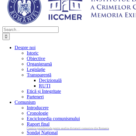
Search
for:
Despre noi
Istoric
Obiective
Organigramă
Legislație
Transparenţă
Decizională
RUTI
Etică și Integritate
Parteneri
Comunism
Introducere
Cronologie
Enciclopedia comunismului
Raport final
Comisia prezidentiala pentru analiza dictaturii comuniste din Romania
Sondaj Național