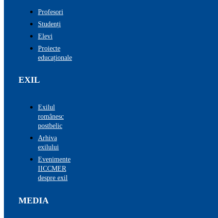
Profesori
Studenți
Elevi
Proiecte
educaționale
EXIL
Exilul
românesc
postbelic
Arhiva
exilului
Evenimente
IICCMER
despre exil
MEDIA