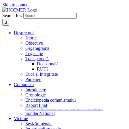
Skip to content
Search for:
Despre noi
Istoric
Obiective
Organigramă
Legislație
Transparenţă
Decizională
RUTI
Etică și Integritate
Parteneri
Comunism
Introducere
Cronologie
Enciclopedia comunismului
Raport final
Comisia prezidentiala pentru analiza dictaturii comuniste din Romania
Sondaj Național
Victime
Sesizări penale
Investigații speciale