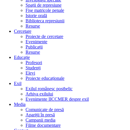
Spații de represiune
Fișe matricole penale
Istorie orală
Biblioteca represiunii
Resurse
Cercetare
Proiecte de cercetare
Evenimente
Publicații
Resurse
Educație
Profesori
Studenți
Elevi
Proiecte educaționale
Exil
Exilul românesc postbelic
Arhiva exilului
Evenimente IICCMER despre exil
Media
Comunicate de presă
Apariții în presă
Campanii media
Filme documentare