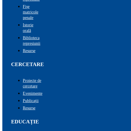
Fișe
matricole
penale
Istorie
orală
Biblioteca
represiunii
Resurse
CERCETARE
Proiecte de
cercetare
Evenimente
Publicații
Resurse
EDUCAȚIE