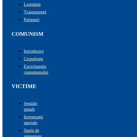
Legislație
Transparenţă
Parteneri
COMUNISM
Introducere
Cronologie
Enciclopedia
comunismului
VICTIME
Sesizări
penale
Investigații
speciale
Spații de
represiune