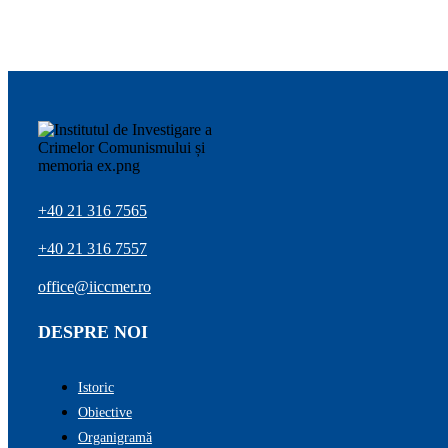
+40 21 316 7565
+40 21 316 7557
office@iiccmer.ro
DESPRE NOI
Istoric
Obiective
Organigramă