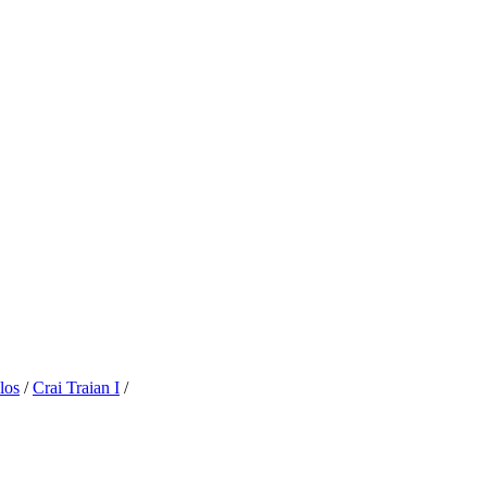
los
/
Crai Traian I
/