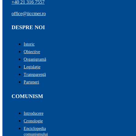
+40 21 316 7557
office@iiccmer.ro
DESPRE NOI
Istoric
Obiective
Organigramă
Legislație
Transparenţă
Parteneri
COMUNISM
Introducere
Cronologie
Enciclopedia
comunismului