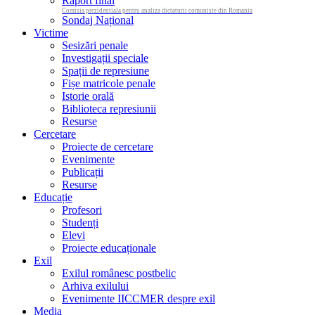
Raport final
Comisia prezidentiala pentru analiza dictaturii comuniste din Romania
Sondaj Național
Victime
Sesizări penale
Investigații speciale
Spații de represiune
Fișe matricole penale
Istorie orală
Biblioteca represiunii
Resurse
Cercetare
Proiecte de cercetare
Evenimente
Publicații
Resurse
Educație
Profesori
Studenți
Elevi
Proiecte educaționale
Exil
Exilul românesc postbelic
Arhiva exilului
Evenimente IICCMER despre exil
Media