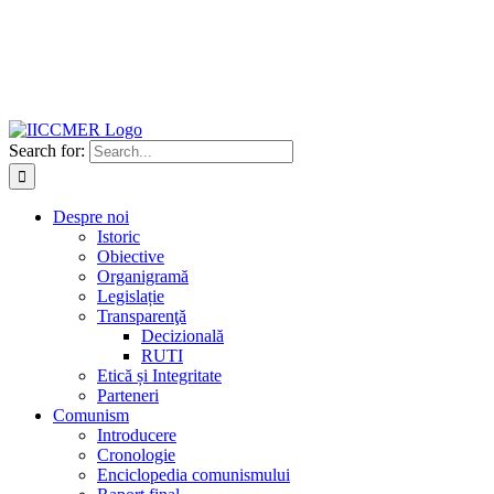
Search for:
Despre noi
Istoric
Obiective
Organigramă
Legislație
Transparenţă
Decizională
RUTI
Etică și Integritate
Parteneri
Comunism
Introducere
Cronologie
Enciclopedia comunismului