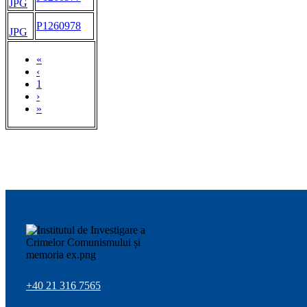
JPG
P1260978
JPG
«
‹
1
›
»
+40 21 316 7565