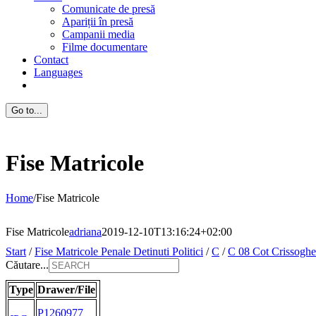
Comunicate de presă
Apariții în presă
Campanii media
Filme documentare
Contact
Languages
Go to...
Fise Matricole
Home
/
Fise Matricole
Fise Matricole
adriana
2019-12-10T13:16:24+02:00
Start
/
Fise Matricole Penale Detinuti Politici
/
C
/
C 08 Cot Crissoghe
Căutare...
Type
Drawer/File
P1260977