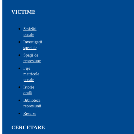
VICTIME
Sesizări
penale
Investigații
speciale
Spații de
represiune
Fișe
matricole
penale
Istorie
orală
Biblioteca
represiunii
Resurse
CERCETARE