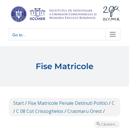
Skip
to
content
Go to...
Fise Matricole
Start
/
Fise Matricole Penale Detinuti Politici
/
C
/
C 08 Cot Crissoghelos
/
Crasmaru Orest
/
Căutare...