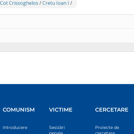
 Cot Crissoghelos
/
Cretu Ioan I
/
COMUNISM
VICTIME
CERCETARE
Introducere
Sesizări
Proiecte de
penale
cercetare