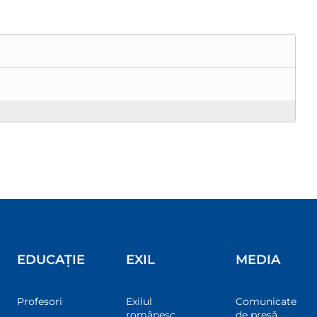
EDUCAȚIE
EXIL
MEDIA
Profesori
Exilul
Comunicate
românesc
de presă