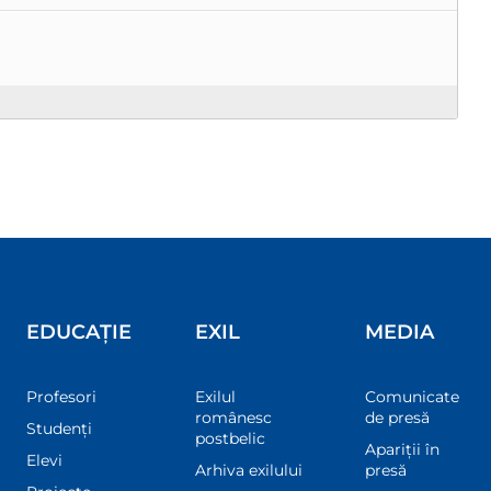
EDUCAȚIE
EXIL
MEDIA
Profesori
Exilul
Comunicate
românesc
de presă
Studenți
postbelic
Apariții în
Elevi
Arhiva exilului
presă