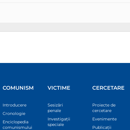
COMUNISM
VICTIME
CERCETARE
Introducere
Sesizări
Proiecte de
penale
cercetare
Cronologie
Investigații
Evenimente
Enciclopedia
speciale
comunismului
Publicații