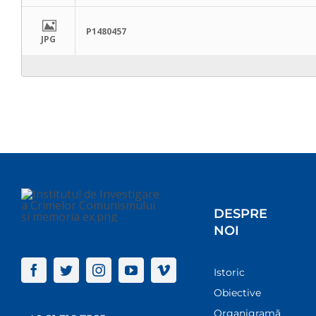
P1480457
JPG
DESPRE
NOI
Istoric
Obiective
Organigramă