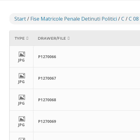
Start
/
Fise Matricole Penale Detinuti Politici
/
C
/
C 08
TYPE
DRAWER/FILE
P1270066
JPG
P1270067
JPG
P1270068
JPG
P1270069
JPG