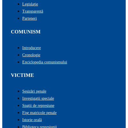
Legislație
Transparenţă
Parteneri
COMUNISM
Introducere
Cronologie
Enciclopedia comunismului
VICTIME
Sesizări penale
Investigații speciale
Spații de represiune
Fișe matricole penale
Istorie orală
Biblioteca represiunii