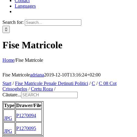
Contact
Languages
Search for:
Fise Matricole
Home
/
Fise Matricole
Fise Matricole
adriana
2019-12-10T13:16:24+02:00
Start
/
Fise Matricole Penale Detinuti Politici
/
C
/
C 08 Cot
Crissoghelos
/
Cretu Roza
/
Căutare...
Type
Drawer/File
P1270094
JPG
P1270095
JPG