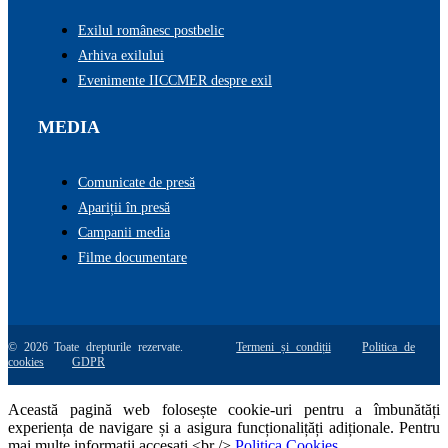
Exilul românesc postbelic
Arhiva exilului
Evenimente IICCMER despre exil
MEDIA
Comunicate de presă
Apariții în presă
Campanii media
Filme documentare
© 2026 Toate drepturile rezervate.
Termeni și condiții
Politica de
cookies
GDPR
Această pagină web folosește cookie-uri pentru a îmbunătăți
experiența de navigare și a asigura funcționalițăți adiționale. Pentru
mai multe informatii accesati <br />
Politica Cookies