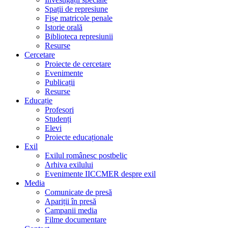
Spații de represiune
Fișe matricole penale
Istorie orală
Biblioteca represiunii
Resurse
Cercetare
Proiecte de cercetare
Evenimente
Publicații
Resurse
Educație
Profesori
Studenți
Elevi
Proiecte educaționale
Exil
Exilul românesc postbelic
Arhiva exilului
Evenimente IICCMER despre exil
Media
Comunicate de presă
Apariții în presă
Campanii media
Filme documentare