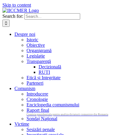
Skip to content
Search for:
Despre noi
Istoric
Obiective
Organigramă
Legislație
Transparenţă
Decizională
RUTI
Etică și Integritate
Parteneri
Comunism
Introducere
Cronologie
Enciclopedia comunismului
Raport final
Comisia prezidentiala pentru analiza dictaturii comuniste din Romania
Sondaj Național
Victime
Sesizări penale
Investigații speciale