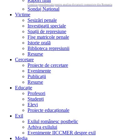
Raport final
Comisia prezidentiala pentru analiza dictaturii comuniste din Romania
Sondaj Național
Victime
Sesizări penale
Investigații speciale
Spații de represiune
Fișe matricole penale
Istorie orală
Biblioteca represiunii
Resurse
Cercetare
Proiecte de cercetare
Evenimente
Publicații
Resurse
Educație
Profesori
Studenți
Elevi
Proiecte educaționale
Exil
Exilul românesc postbelic
Arhiva exilului
Evenimente IICCMER despre exil
Media