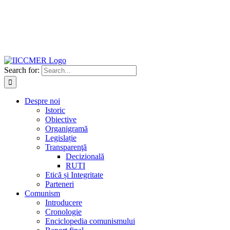
Search for:
Despre noi
Istoric
Obiective
Organigramă
Legislație
Transparenţă
Decizională
RUTI
Etică și Integritate
Parteneri
Comunism
Introducere
Cronologie
Enciclopedia comunismului