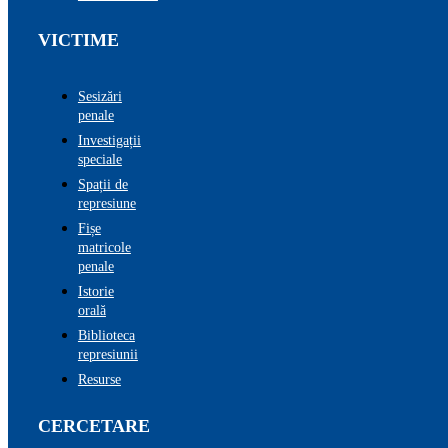
VICTIME
Sesizări
penale
Investigații
speciale
Spații de
represiune
Fișe
matricole
penale
Istorie
orală
Biblioteca
represiunii
Resurse
CERCETARE