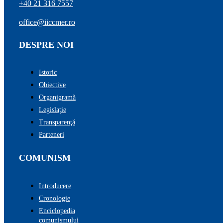
+40 21 316 7557
office@iiccmer.ro
DESPRE NOI
Istoric
Obiective
Organigramă
Legislație
Transparenţă
Parteneri
COMUNISM
Introducere
Cronologie
Enciclopedia
comunismului