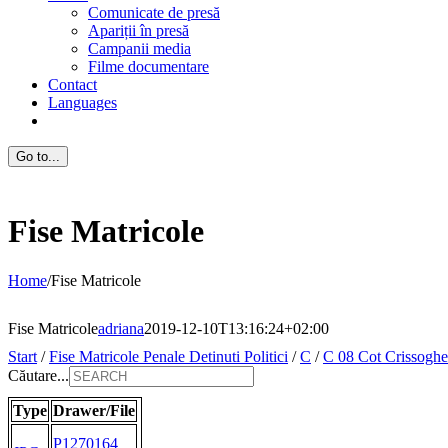
Comunicate de presă
Apariții în presă
Campanii media
Filme documentare
Contact
Languages
Go to...
Fise Matricole
Home
/
Fise Matricole
Fise Matricole
adriana
2019-12-10T13:16:24+02:00
Start
/
Fise Matricole Penale Detinuti Politici
/
C
/
C 08 Cot Crissoghe
Căutare...
Type
Drawer/File
P1270164