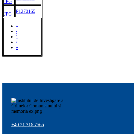
JPG
P1270165
JPG
«
‹
1
›
»
+40 21 316 7565