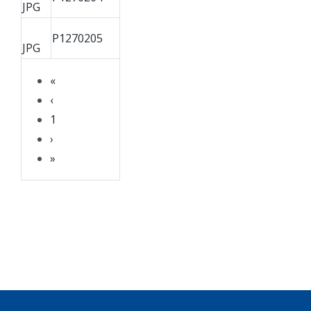
JPG
P1270205
JPG
«
‹
1
›
»