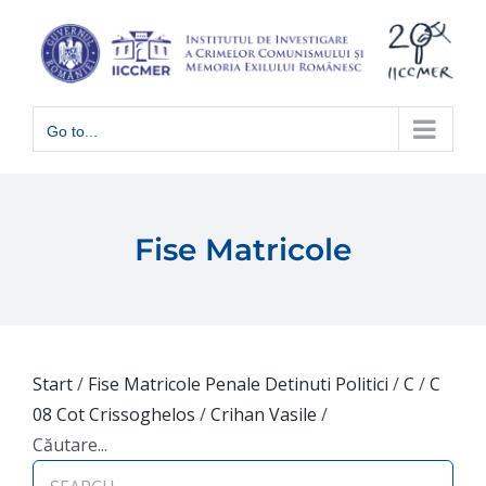
Skip
to
content
Go to...
Fise Matricole
Start
/
Fise Matricole Penale Detinuti Politici
/
C
/
C
08 Cot Crissoghelos
/
Crihan Vasile
/
Căutare...