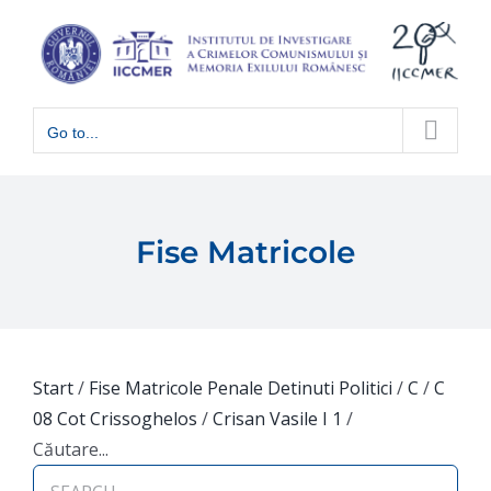
Skip
to
content
Go to...
Fise Matricole
Start
/
Fise Matricole Penale Detinuti Politici
/
C
/
C
08 Cot Crissoghelos
/
Crisan Vasile I 1
/
Căutare...