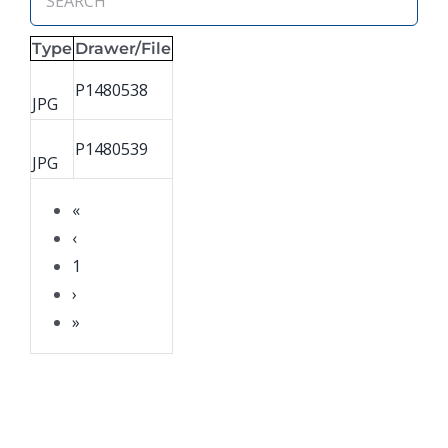
Type
Drawer/File
P1480538
JPG
P1480539
JPG
«
‹
1
›
»