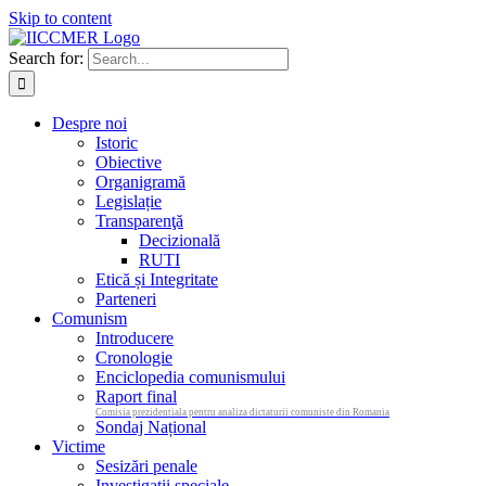
Skip to content
Search for:
Despre noi
Istoric
Obiective
Organigramă
Legislație
Transparenţă
Decizională
RUTI
Etică și Integritate
Parteneri
Comunism
Introducere
Cronologie
Enciclopedia comunismului
Raport final
Comisia prezidentiala pentru analiza dictaturii comuniste din Romania
Sondaj Național
Victime
Sesizări penale
Investigații speciale