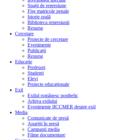
Spații de represiune
Fișe matricole penale
Istorie orală
Biblioteca represiunii
Resurse
Cercetare
Proiecte de cercetare
Evenimente
Publicații
Resurse
Educație
Profesori
Studenți
Elevi
Proiecte educaționale
Exil
Exilul românesc postbelic
Arhiva exilului
Evenimente IICCMER despre exil
Media
Comunicate de presă
Apariții în presă
Campanii media
Filme documentare