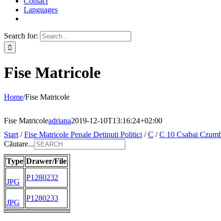
Contact
Languages
Search for:
Fise Matricole
Home
/
Fise Matricole
Fise Matricole
adriana
2019-12-10T13:16:24+02:00
Start
/
Fise Matricole Penale Detinuti Politici
/
C
/
C 10 Csabai Czumb
Căutare...
Type
Drawer/File
P1280232
JPG
P1280233
JPG