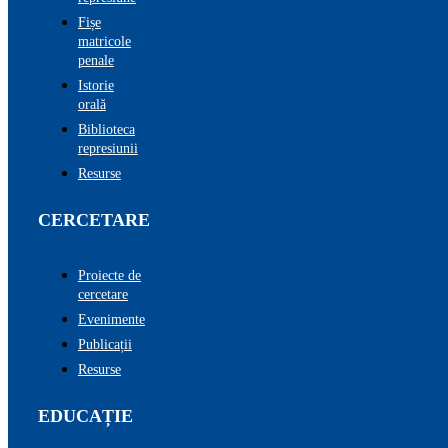
Fișe
matricole
penale
Istorie
orală
Biblioteca
represiunii
Resurse
CERCETARE
Proiecte de
cercetare
Evenimente
Publicații
Resurse
EDUCAȚIE