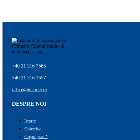
+40 21 316 7565
+40 21 316 7557
office@iiccmer.ro
DESPRE NOI
Istoric
Obiective
Organigramă