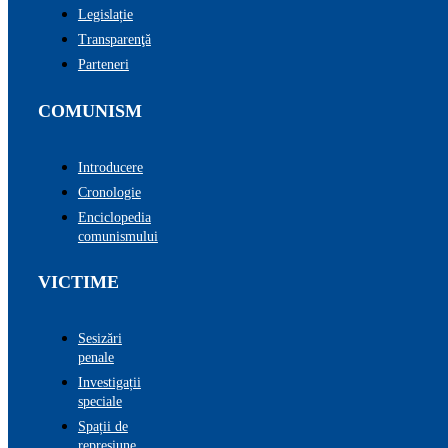
Legislație
Transparenţă
Parteneri
COMUNISM
Introducere
Cronologie
Enciclopedia
comunismului
VICTIME
Sesizări
penale
Investigații
speciale
Spații de
represiune