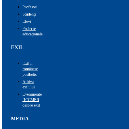
Profesori
Studenți
Elevi
Proiecte
educaționale
EXIL
Exilul
românesc
postbelic
Arhiva
exilului
Evenimente
IICCMER
despre exil
MEDIA