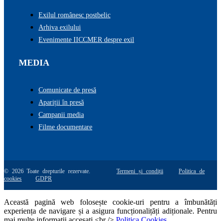
Exilul românesc postbelic
Arhiva exilului
Evenimente IICCMER despre exil
MEDIA
Comunicate de presă
Apariții în presă
Campanii media
Filme documentare
© 2026 Toate drepturile rezervate.
Termeni și condiții
Politica de
cookies
GDPR
Această pagină web folosește cookie-uri pentru a îmbunătăți
experiența de navigare și a asigura funcționalițăți adiționale. Pentru
mai multe informatii accesati <br />
Politica Cookies