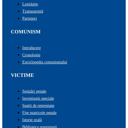
Legislație
Transparenţă
Parteneri
COMUNISM
Introducere
Cronologie
Enciclopedia comunismului
VICTIME
Sesizări penale
Investigații speciale
Spații de represiune
Fișe matricole penale
Istorie orală
Biblioteca represiunii