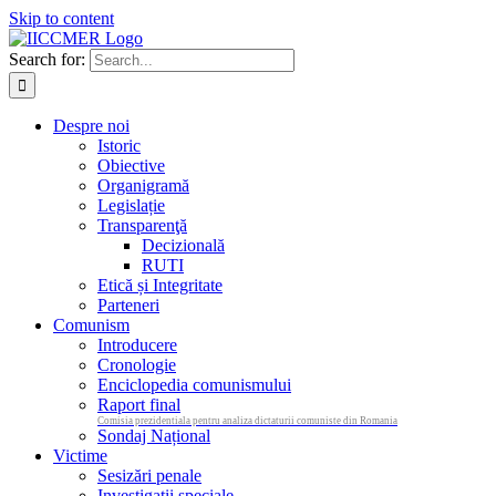
Skip to content
Search for:
Despre noi
Istoric
Obiective
Organigramă
Legislație
Transparenţă
Decizională
RUTI
Etică și Integritate
Parteneri
Comunism
Introducere
Cronologie
Enciclopedia comunismului
Raport final
Comisia prezidentiala pentru analiza dictaturii comuniste din Romania
Sondaj Național
Victime
Sesizări penale
Investigații speciale