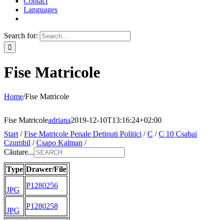
Contact
Languages
Search for:
Fise Matricole
Home
/
Fise Matricole
Fise Matricole
adriana
2019-12-10T13:16:24+02:00
Start
/
Fise Matricole Penale Detinuti Politici
/
C
/
C 10 Csabai
Czumbil
/
Csapo Kalman
/
Căutare...
Type
Drawer/File
P1280256
JPG
P1280258
JPG