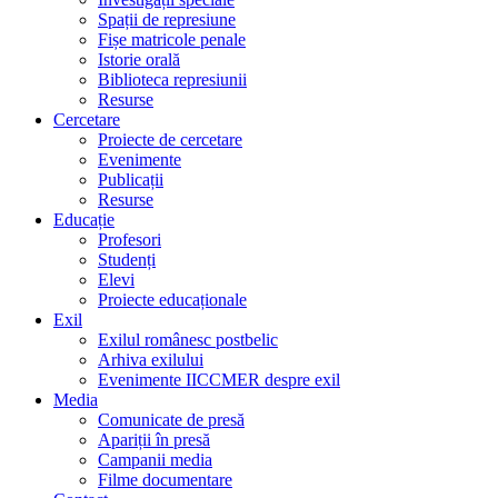
Spații de represiune
Fișe matricole penale
Istorie orală
Biblioteca represiunii
Resurse
Cercetare
Proiecte de cercetare
Evenimente
Publicații
Resurse
Educație
Profesori
Studenți
Elevi
Proiecte educaționale
Exil
Exilul românesc postbelic
Arhiva exilului
Evenimente IICCMER despre exil
Media
Comunicate de presă
Apariții în presă
Campanii media
Filme documentare