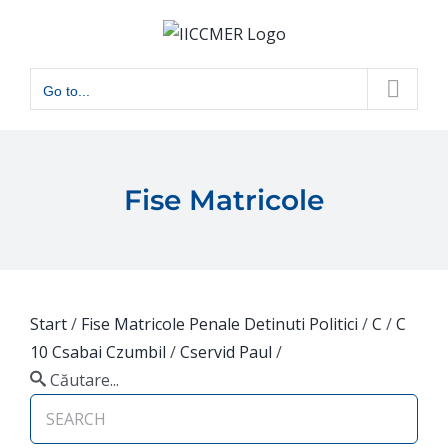
Skip
to
content
Go to...
Fise Matricole
Start
/
Fise Matricole Penale Detinuti Politici
/
C
/
C
10 Csabai Czumbil
/
Cservid Paul
/
Căutare...