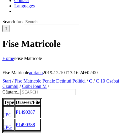
Contact
Languages
Search for:
Fise Matricole
Home
/
Fise Matricole
Fise Matricole
adriana
2019-12-10T13:16:24+02:00
Start
/
Fise Matricole Penale Detinuti Politici
/
C
/
C 10 Csabai
Czumbil
/
Csibi Ioan M
/
Căutare...
Type
Drawer/File
P1490387
JPG
P1490388
JPG