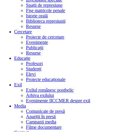
Spații de represiune
Fișe matricole penale
Istorie orală
Biblioteca represiunii
Resurse
Cercetare
Proiecte de cercetare
Evenimente
Publicații
Resurse
Educație
Profesori
Studenți
Elevi
Proiecte educaționale
Exil
Exilul românesc postbelic
Arhiva exilului
Evenimente IICCMER despre exil
Media
Comunicate de presă
Apariții în presă
Campanii media
Filme documentare