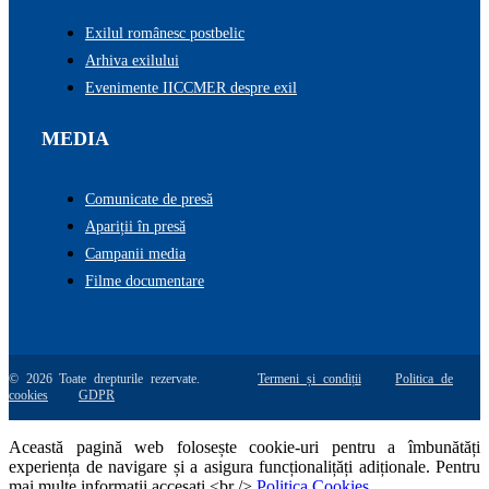
Exilul românesc postbelic
Arhiva exilului
Evenimente IICCMER despre exil
MEDIA
Comunicate de presă
Apariții în presă
Campanii media
Filme documentare
© 2026 Toate drepturile rezervate.
Termeni și condiții
Politica de
cookies
GDPR
Această pagină web folosește cookie-uri pentru a îmbunătăți
experiența de navigare și a asigura funcționalițăți adiționale. Pentru
mai multe informatii accesati <br />
Politica Cookies