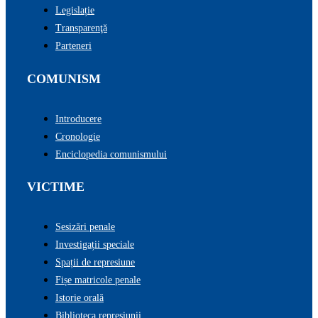
Legislație
Transparenţă
Parteneri
COMUNISM
Introducere
Cronologie
Enciclopedia comunismului
VICTIME
Sesizări penale
Investigații speciale
Spații de represiune
Fișe matricole penale
Istorie orală
Biblioteca represiunii