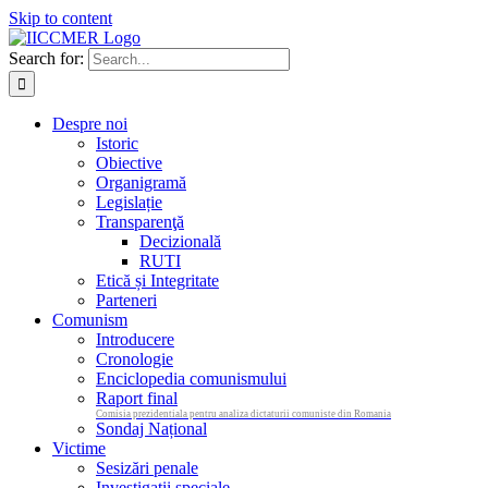
Skip to content
Search for:
Despre noi
Istoric
Obiective
Organigramă
Legislație
Transparenţă
Decizională
RUTI
Etică și Integritate
Parteneri
Comunism
Introducere
Cronologie
Enciclopedia comunismului
Raport final
Comisia prezidentiala pentru analiza dictaturii comuniste din Romania
Sondaj Național
Victime
Sesizări penale
Investigații speciale