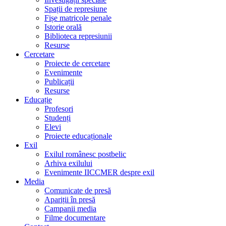
Spații de represiune
Fișe matricole penale
Istorie orală
Biblioteca represiunii
Resurse
Cercetare
Proiecte de cercetare
Evenimente
Publicații
Resurse
Educație
Profesori
Studenți
Elevi
Proiecte educaționale
Exil
Exilul românesc postbelic
Arhiva exilului
Evenimente IICCMER despre exil
Media
Comunicate de presă
Apariții în presă
Campanii media
Filme documentare