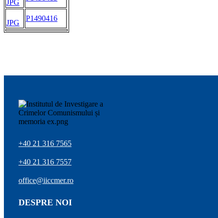
JPG
P1490416
JPG
+40 21 316 7565
+40 21 316 7557
office@iiccmer.ro
DESPRE NOI