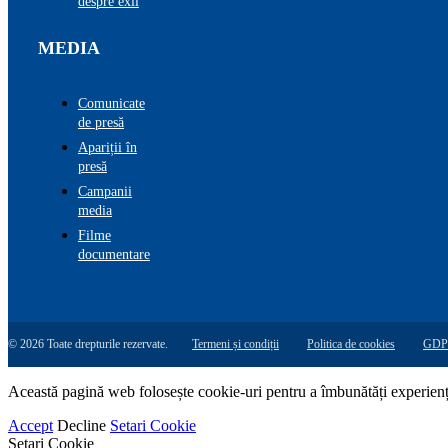
despre exil
MEDIA
Comunicate
de presă
Apariții în
presă
Campanii
media
Filme
documentare
© 2026 Toate drepturile rezervate.
Termeni și condiții
Politica de cookies
GDP
Această pagină web folosește cookie-uri pentru a îmbunătăți experiența 
Accept
Decline
Setari Cookie
Setari Cookie