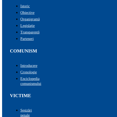
Istoric
Obiective
Organigramă
Legislație
Transparenţă
Parteneri
COMUNISM
Introducere
Cronologie
Enciclopedia
comunismului
VICTIME
Sesizări
penale