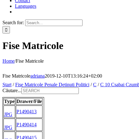
Contact
Languages
Search for:
Fise Matricole
Home
/
Fise Matricole
Fise Matricole
adriana
2019-12-10T13:16:24+02:00
Start
/
Fise Matricole Penale Detinuti Politici
/
C
/
C 10 Csabai Czumb
Căutare...
Type
Drawer/File
P1490413
JPG
P1490414
JPG
P1490415