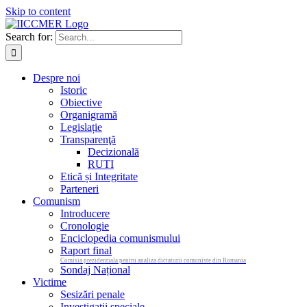
Skip to content
Search for:
Despre noi
Istoric
Obiective
Organigramă
Legislație
Transparenţă
Decizională
RUTI
Etică și Integritate
Parteneri
Comunism
Introducere
Cronologie
Enciclopedia comunismului
Raport final
Comisia prezidentiala pentru analiza dictaturii comuniste din Romania
Sondaj Național
Victime
Sesizări penale
Investigații speciale