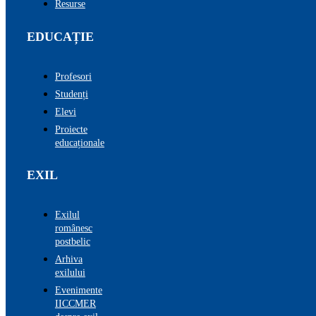
Resurse
EDUCAȚIE
Profesori
Studenți
Elevi
Proiecte
educaționale
EXIL
Exilul
românesc
postbelic
Arhiva
exilului
Evenimente
IICCMER