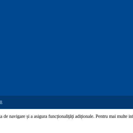
R
de navigare și a asigura funcționalițăți adiționale. Pentru mai multe in