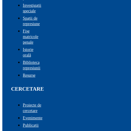
Investigații
speciale
Spații de
represiune
Fișe
matricole
penale
Istorie
orală
Biblioteca
represiunii
Resurse
CERCETARE
Proiecte de
cercetare
Evenimente
Publicații