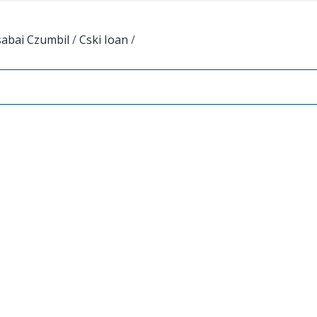
sabai Czumbil
/
Cski Ioan
/