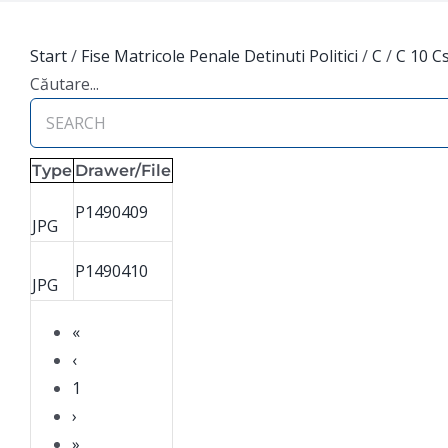
Start
/
Fise Matricole Penale Detinuti Politici
/
C
/
C 10 C
Căutare...
Type
Drawer/File
P1490409
JPG
P1490410
JPG
«
‹
1
›
»