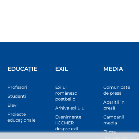
EDUCAȚIE
EXIL
MEDIA
Profesori
Exilul
Comunicate
românesc
de presă
Studenți
postbelic
Apariții în
Elevi
Arhiva exilului
presă
Proiecte
Evenimente
Campanii
educaționale
IICCMER
media
despre exil
Filme
documentare