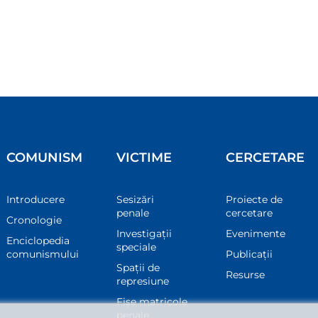
COMUNISM
VICTIME
CERCETARE
Introducere
Sesizări
Proiecte de
penale
cercetare
Cronologie
Investigații
Evenimente
Enciclopedia
speciale
comunismului
Publicații
Spații de
Resurse
represiune
Fișe matricole
penale