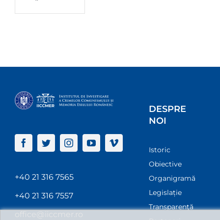
DESPRE
NOI
Istoric
Obiective
+40 21 316 7565
Organigramă
Legislație
+40 21 316 7557
Transparenţă
office@iiccmer.ro