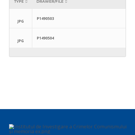
TYPE
DRAWER/FILE
P1490503
JPG
P1490504
JPG