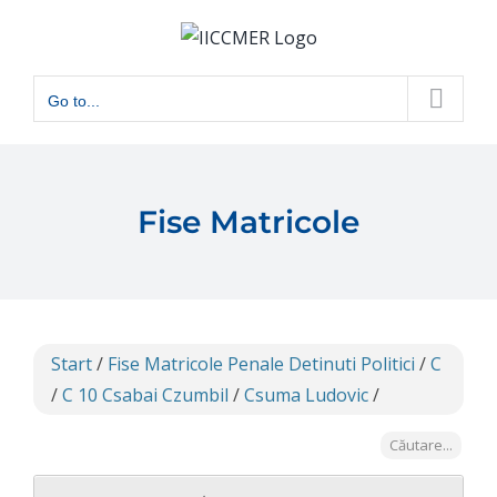
Skip
to
content
Go to...
Fise Matricole
Start
/
Fise Matricole Penale Detinuti Politici
/
C
/
C 10 Csabai Czumbil
/
Csuma Ludovic
/
Căutare...