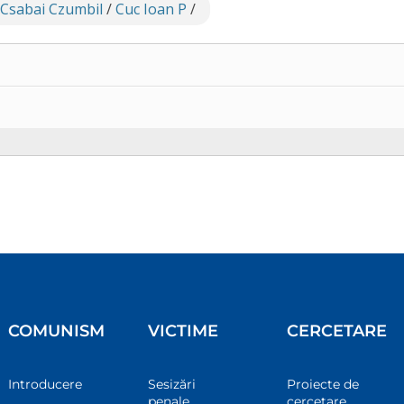
 Csabai Czumbil
/
Cuc Ioan P
/
COMUNISM
VICTIME
CERCETARE
Introducere
Sesizări
Proiecte de
penale
cercetare