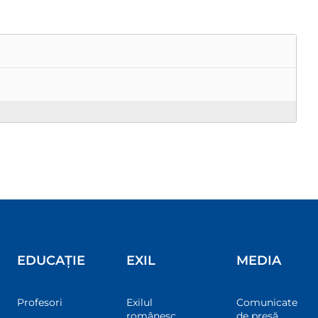
EDUCAȚIE
EXIL
MEDIA
Profesori
Exilul
Comunicate
românesc
de presă