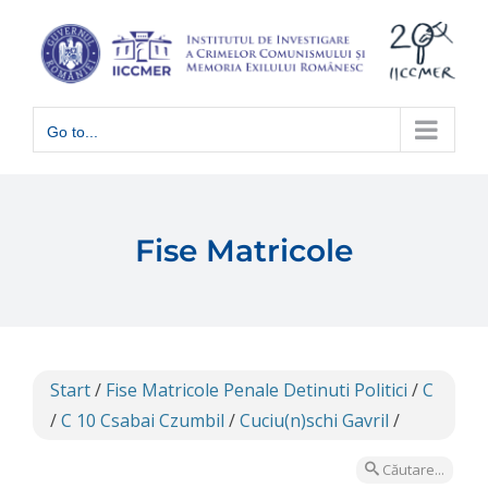
Skip
to
content
Go to...
Fise Matricole
Start
/
Fise Matricole Penale Detinuti Politici
/
C
/
C 10 Csabai Czumbil
/
Cuciu(n)schi Gavril
/
Căutare...