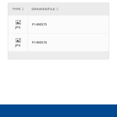
TYPE
DRAWER/FILE
P1490575
JPG
P1490576
JPG