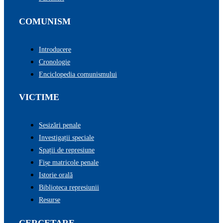
COMUNISM
Introducere
Cronologie
Enciclopedia comunismului
VICTIME
Sesizări penale
Investigații speciale
Spații de represiune
Fișe matricole penale
Istorie orală
Biblioteca represiunii
Resurse
CERCETARE