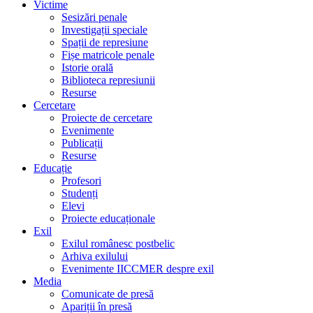
Victime
Sesizări penale
Investigații speciale
Spații de represiune
Fișe matricole penale
Istorie orală
Biblioteca represiunii
Resurse
Cercetare
Proiecte de cercetare
Evenimente
Publicații
Resurse
Educație
Profesori
Studenți
Elevi
Proiecte educaționale
Exil
Exilul românesc postbelic
Arhiva exilului
Evenimente IICCMER despre exil
Media
Comunicate de presă
Apariții în presă