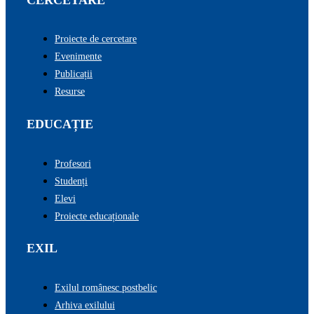
Proiecte de cercetare
Evenimente
Publicații
Resurse
EDUCAȚIE
Profesori
Studenți
Elevi
Proiecte educaționale
EXIL
Exilul românesc postbelic
Arhiva exilului