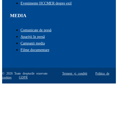
Evenimente IICCMER despre exil
MEDIA
Comunicate de presă
Apariții în presă
Campanii media
Filme documentare
© 2026 Toate drepturile rezervate.
Termeni și condiții
Politica de
cookies
GDPR
Go
to
Top