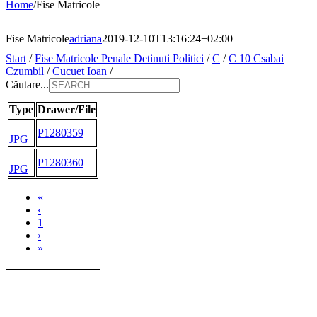
Home
/
Fise Matricole
Fise Matricole
adriana
2019-12-10T13:16:24+02:00
Start
/
Fise Matricole Penale Detinuti Politici
/
C
/
C 10 Csabai
Czumbil
/
Cucuet Ioan
/
Căutare...
Type
Drawer/File
P1280359
JPG
P1280360
JPG
«
‹
1
›
»