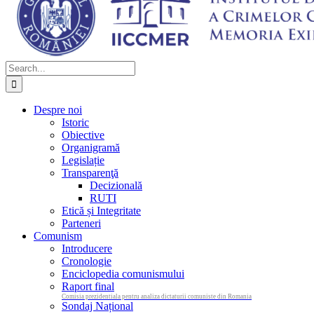
Search
for:
Despre noi
Istoric
Obiective
Organigramă
Legislație
Transparenţă
Decizională
RUTI
Etică și Integritate
Parteneri
Comunism
Introducere
Cronologie
Enciclopedia comunismului
Raport final
Comisia prezidentiala pentru analiza dictaturii comuniste din Romania
Sondaj Național