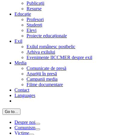
Publicații
Resurse
Educație
Profesori
Studenți
Elevi
Proiecte educaționale
Exil
Exilul românesc postbelic
Arhiva exilului
Evenimente IICCMER despre exil
Media
Comunicate de presă
Apariții în presă
Campanii media
Filme documentare
Contact
Languages
Go to...
Despre noi
Comunism
Victime