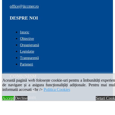
office@iiccmer.ro
DESPRE NOI
Istoric
Obiective
Organigramă
Legislație
Transparenţă
Parteneri
COMUNISM
Această pagină web folosește cookie-uri pentru a îmbunătăți experien
de navigare și a asigura funcționalițăți adiționale. Pentru mai mul
informatii accesati <br />
Politica Cookies
Introducere
Cronologie
Accept
Decline
Setari Cook
Enciclopedia comunismului