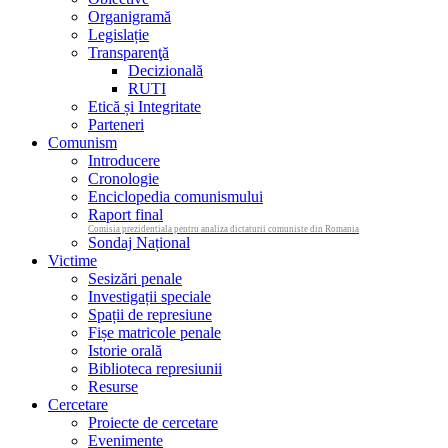
Organigramă
Legislație
Transparenţă
Decizională
RUTI
Etică și Integritate
Parteneri
Comunism
Introducere
Cronologie
Enciclopedia comunismului
Raport final
Comisia prezidentiala pentru analiza dictaturii comuniste din Romania
Sondaj Național
Victime
Sesizări penale
Investigații speciale
Spații de represiune
Fișe matricole penale
Istorie orală
Biblioteca represiunii
Resurse
Cercetare
Proiecte de cercetare
Evenimente