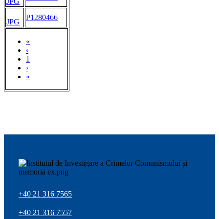
JPG
P1280466
JPG
«
‹
1
›
»
+40 21 316 7565
+40 21 316 7557