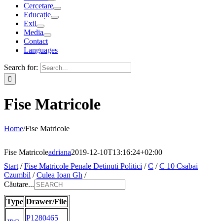
Cercetare
Educație
Exil
Media
Contact
Languages
Search for:
Fise Matricole
Home
/
Fise Matricole
Fise Matricole
adriana
2019-12-10T13:16:24+02:00
Start
/
Fise Matricole Penale Detinuti Politici
/
C
/
C 10 Csabai
Czumbil
/
Culea Ioan Gh
/
Căutare...
Type
Drawer/File
P1280465