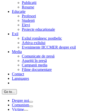
Publicații
Resurse
Educație
Profesori
Studenți
Elevi
Proiecte educaționale
Exil
Exilul românesc postbelic
Arhiva exilului
Evenimente IICCMER despre exil
Media
Comunicate de presă
Apariții în presă
Campanii media
Filme documentare
Contact
Languages
Go to...
Despre noi
Comunism
Victime