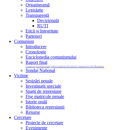
Organigramă
Legislație
Transparenţă
Decizională
RUTI
Etică și Integritate
Parteneri
Comunism
Introducere
Cronologie
Enciclopedia comunismului
Raport final
Comisia prezidentiala pentru analiza dictaturii comuniste din Romania
Sondaj Național
Victime
Sesizări penale
Investigații speciale
Spații de represiune
Fișe matricole penale
Istorie orală
Biblioteca represiunii
Resurse
Cercetare
Proiecte de cercetare
Evenimente