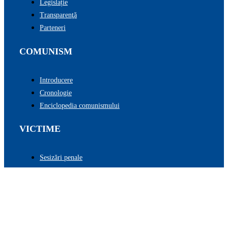
Legislație
Transparenţă
Parteneri
COMUNISM
Introducere
Cronologie
Enciclopedia comunismului
VICTIME
Sesizări penale
Investigații speciale
Spații de represiune
Fișe matricole penale
Istorie orală
Biblioteca represiunii