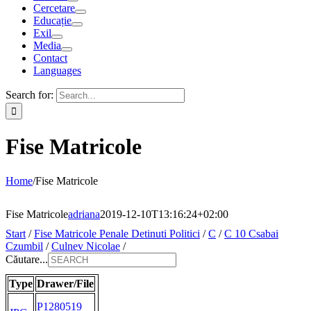
Cercetare
Educație
Exil
Media
Contact
Languages
Search for:
Fise Matricole
Home
/
Fise Matricole
Fise Matricole
adriana
2019-12-10T13:16:24+02:00
Start
/
Fise Matricole Penale Detinuti Politici
/
C
/
C 10 Csabai
Czumbil
/
Culnev Nicolae
/
Căutare...
Type
Drawer/File
P1280519