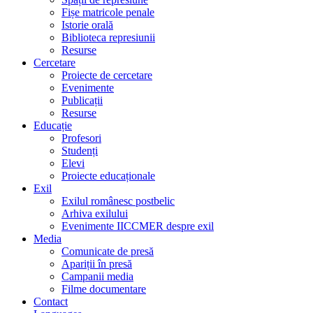
Fișe matricole penale
Istorie orală
Biblioteca represiunii
Resurse
Cercetare
Proiecte de cercetare
Evenimente
Publicații
Resurse
Educație
Profesori
Studenți
Elevi
Proiecte educaționale
Exil
Exilul românesc postbelic
Arhiva exilului
Evenimente IICCMER despre exil
Media
Comunicate de presă
Apariții în presă
Campanii media
Filme documentare
Contact