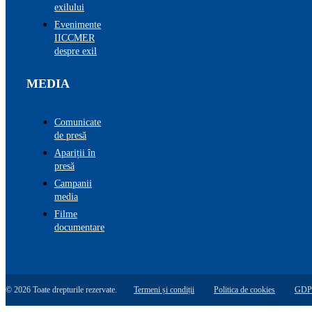
exilului
Evenimente
IICCMER
despre exil
MEDIA
Comunicate
de presă
Apariții în
presă
Campanii
media
Filme
documentare
© 2026 Toate drepturile rezervate.
Termeni și condiții
Politica de cookies
GDP