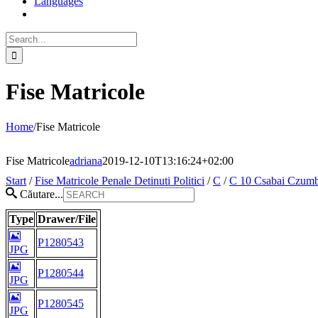
Languages
Search
for:
Fise Matricole
Home
/
Fise Matricole
Fise Matricole
adriana
2019-12-10T13:16:24+02:00
Start
/
Fise Matricole Penale Detinuti Politici
/
C
/
C 10 Csabai Czumb
Căutare...
Type
Drawer/File
P1280543
JPG
P1280544
JPG
P1280545
JPG