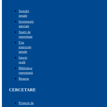
Sesizări
penale
Investigații
speciale
Spații de
represiune
Fișe
matricole
penale
Istorie
orală
Biblioteca
represiunii
Resurse
CERCETARE
Proiecte de