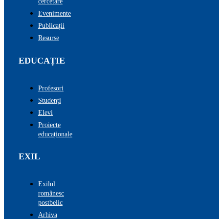
cercetare
Evenimente
Publicații
Resurse
EDUCAȚIE
Profesori
Studenți
Elevi
Proiecte
educaționale
EXIL
Exilul
românesc
postbelic
Arhiva