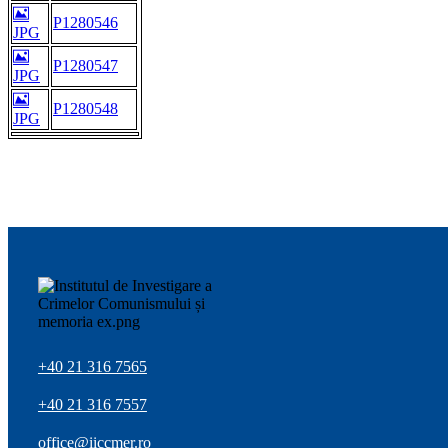
P1280546
JPG
P1280547
JPG
P1280548
JPG
+40 21 316 7565
+40 21 316 7557
office@iiccmer.ro