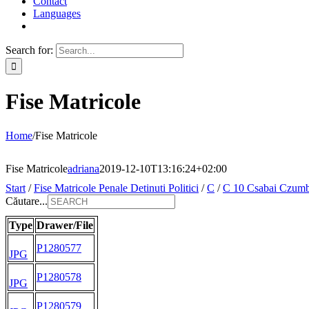
Contact
Languages
Search for:
Fise Matricole
Home
/
Fise Matricole
Fise Matricole
adriana
2019-12-10T13:16:24+02:00
Start
/
Fise Matricole Penale Detinuti Politici
/
C
/
C 10 Csabai Czumb
Căutare...
Type
Drawer/File
P1280577
JPG
P1280578
JPG
P1280579