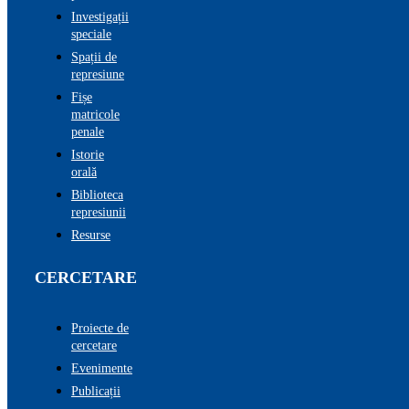
Investigații
speciale
Spații de
represiune
Fișe
matricole
penale
Istorie
orală
Biblioteca
represiunii
Resurse
CERCETARE
Proiecte de
cercetare
Evenimente
Publicații