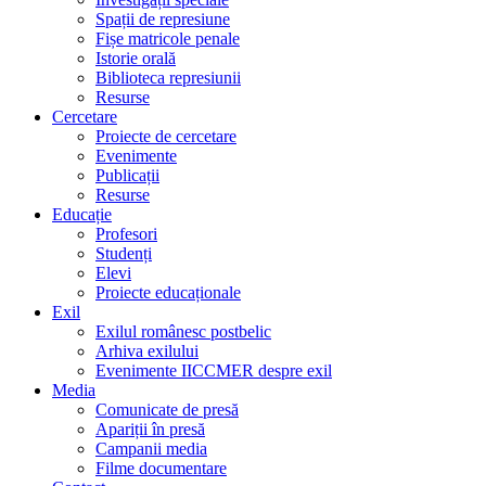
Spații de represiune
Fișe matricole penale
Istorie orală
Biblioteca represiunii
Resurse
Cercetare
Proiecte de cercetare
Evenimente
Publicații
Resurse
Educație
Profesori
Studenți
Elevi
Proiecte educaționale
Exil
Exilul românesc postbelic
Arhiva exilului
Evenimente IICCMER despre exil
Media
Comunicate de presă
Apariții în presă
Campanii media
Filme documentare