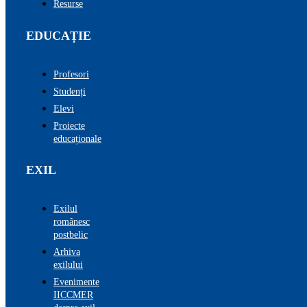
Resurse
EDUCAȚIE
Profesori
Studenți
Elevi
Proiecte
educaționale
EXIL
Exilul
românesc
postbelic
Arhiva
exilului
Evenimente
IICCMER