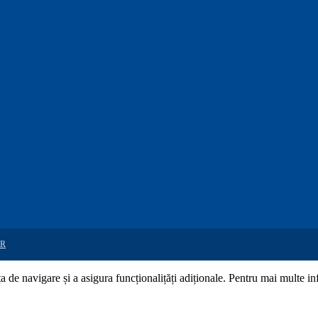
R
de navigare și a asigura funcționalițăți adiționale. Pentru mai multe in