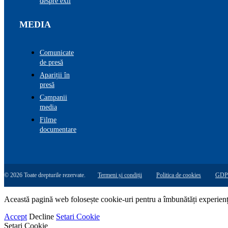
despre exil
MEDIA
Comunicate
de presă
Apariții în
presă
Campanii
media
Filme
documentare
© 2026 Toate drepturile rezervate.
Termeni și condiții
Politica de cookies
GDP
Această pagină web folosește cookie-uri pentru a îmbunătăți experiența 
Accept
Decline
Setari Cookie
Setari Cookie