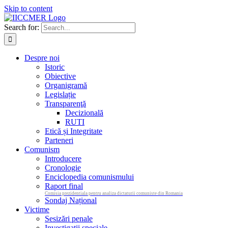
Skip to content
Search for:
Despre noi
Istoric
Obiective
Organigramă
Legislație
Transparenţă
Decizională
RUTI
Etică și Integritate
Parteneri
Comunism
Introducere
Cronologie
Enciclopedia comunismului
Raport final
Comisia prezidentiala pentru analiza dictaturii comuniste din Romania
Sondaj Național
Victime
Sesizări penale
Investigații speciale