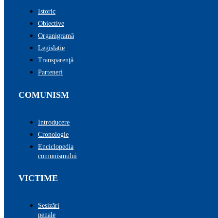
Istoric
Obiective
Organigramă
Legislație
Transparenţă
Parteneri
COMUNISM
Introducere
Cronologie
Enciclopedia
comunismului
VICTIME
Sesizări
penale