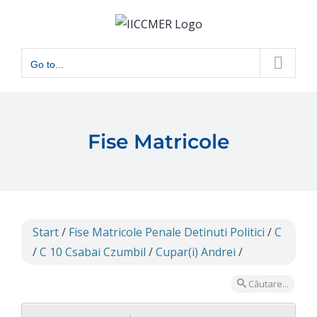
Skip
to
content
Go to...
Fise Matricole
Start
/
Fise Matricole Penale Detinuti Politici
/
C
/
C 10 Csabai Czumbil
/
Cupar(i) Andrei
/
Căutare...