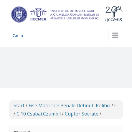
Skip
to
content
Go to...
Start
/
Fise Matricole Penale Detinuti Politici
/
C
/
C 10 Csabai Czumbil
/
Cuptor Socrate
/